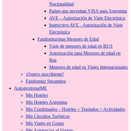
Nacionalidad
Países que necesitan VISA para Argentina
AVE – Autorización de Viaje Electrónica
Instructivo AVE - Autorización de Viaje
Electrónica
Fandomturistas Menores de Edad
Viaje de menores de edad en BUS
Autorización para Menores de edad en
Bus
Menores de edad en Viajes Internacionales
¡Quiero suscribirme!
Fandomtur Streaming
AutogestionarME
Mis Hoteles
Mis Hoteles Argentina
Mis Combinados – Hoteles + Traslados + Actividades
Mis Circuitos Turísticos
Mis Viajes en Grupo
Mis Asistencias al Viajero