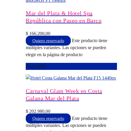
Mar del Plata & Hotel Spa
República con Paseo en Barco
$
166.200,00
Este producto tiene
Quiero reservarlo
múltiples variantes. Las opciones se pueden
elegir en la página de producto
Disponible
Carnaval Glam Week en Costa
Galana Mar del Plata
$
202.980,00
Este producto tiene
Quiero reservarlo
múltiples variantes. Las opciones se pueden