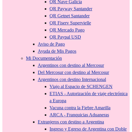
QR Nave Galicia
QR Payway Santander
QR Getnet Santander
QR Fiserv Supervielle
QR Mercado Pago
QR Paypal USD
Aviso de Pago
Ayuda de Mis Pagos
Mi Documentación
Argentinos con destino al Mercosur
Del Mercosur con destino al Mercosur
Argentinos con destino Internacional
Viajo al Espacio de SCHENGEN
ETIAS - Autorización de viaje electrónica
a Europa
Vacuna contra la Fiebre Amarilla
ARCA - Franquicias Aduaneras
Extranjeros con destino a Argentina
Ingreso y Egreso de Argentina con Doble