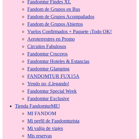
Fandomtur Findes XL
Fandom de Grupos en Bus
Fandom de Grupos Acompañados
Fandom de Grupos Abiertos
Vuelos Confirmados + Paquete ¡Todo OK!
Aeroterrestres en Promo
Circuitos Fabulosos
Fandomtur Cruceros
Fandomtur Hoteles & Estancias
Fandomtur Glamping
FANDOMTUR FUX15A
Yendo no ¡Llegando!
Fandomtur Special Week
Fandomtur Exclusive
Tienda FandomturME!
MI FANDOM
Mi perfil de Fandomturista
Mi valija de viajes
Mis reservas