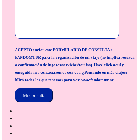
ACEPTO enviar este FORMULARIO DE CONSULTA a
FANDOMTUR para la organización de mi viaje (no implica reserva
o confirmación de lugares/servicios/tarifas). Hacé click aquí y
enseguida nos contactaremos con vos. ¿Pensando en más viajes?
Mirá todos los que tenemos para vos: www.fandomtur.ar