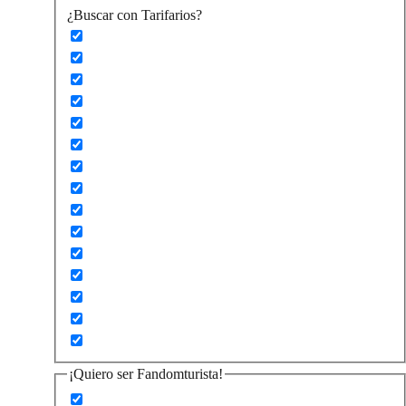
¿Buscar con Tarifarios?
¡Quiero ser Fandomturista!