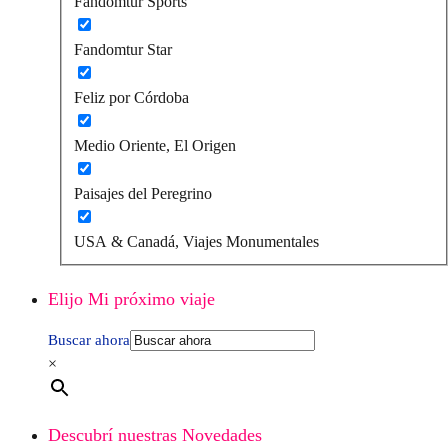
Fandomtur Sports
Fandomtur Star
Feliz por Córdoba
Medio Oriente, El Origen
Paisajes del Peregrino
USA & Canadá, Viajes Monumentales
Elijo Mi próximo viaje
Buscar ahora
×
Descubrí nuestras Novedades