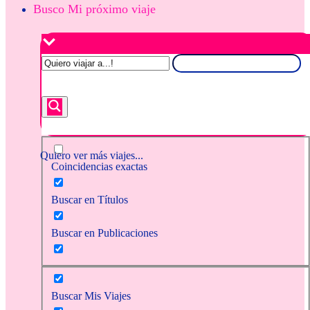
Busco Mi próximo viaje
Quiero ver más viajes...
Coincidencias exactas
Buscar en Títulos
Buscar en Publicaciones
Buscar Mis Viajes