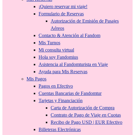
¡Quiero reservar mi viaje!
Formulario de Reservas
Autorización de Emisión de Pasajes
Aéreos
Contacto & Atención al Fandom
Mis Turnos
Mi consulta virtual
Hola soy Fandomius
Asistencia al Fandomturista en Viaje
Ayuda para Mis Reservas
Mis Pagos
Pagos en Efectivo
Cuentas Bancarias de Fandomtur
Tarjetas y Financiación
Carta de Autorización de Compra
Contrato de Pago de Viaje en Cuotas
Recibo de Pago USD | EUR Efectivo
Billeteras Electrónicas