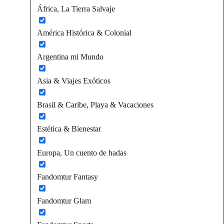
África, La Tierra Salvaje
América Histórica & Colonial
Argentina mi Mundo
Asia & Viajes Exóticos
Brasil & Caribe, Playa & Vacaciones
Estética & Bienestar
Europa, Un cuento de hadas
Fandomtur Fantasy
Fandomtur Glam