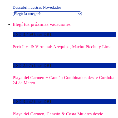
Descubrí nuestras Novedades
Elegí tus próximas vacaciones
USD 3.459 base DBL
Perú Inca & Virreinal: Arequipa, Machu Picchu y Lima
USD 2.975 base DBL
Playa del Carmen + Cancún Combinados desde Córdoba
24 de Marzo
USD 3.242 base DBL
Playa del Carmen, Cancún & Costa Mujeres desde