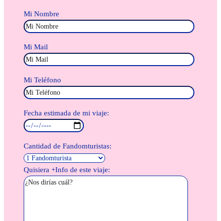
Mi Nombre
Mi Mail
Mi Teléfono
Fecha estimada de mi viaje:
Cantidad de Fandomturistas:
Quisiera +Info de este viaje: