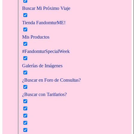
Buscar Mi Próximo Viaje
Tienda FandomturME!
Mis Productos
#FandomturSpecialWeek
Galerías de Imágenes
¿Buscar en Foro de Consultas?
¿Buscar con Tarifarios?