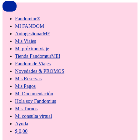
Fandomtur®
MI FANDOM
AutogestionarME
Mis Viajes
Mi próximo viaje
Tienda FandomturME!
Fandom de Viajes
Novedades & PROMOS
Mis Reservas
Mis Pagos
Mi Documentación
Hola soy Fandomius
Mis Turnos
Mi consulta virtual
Ayuda
$
0,00