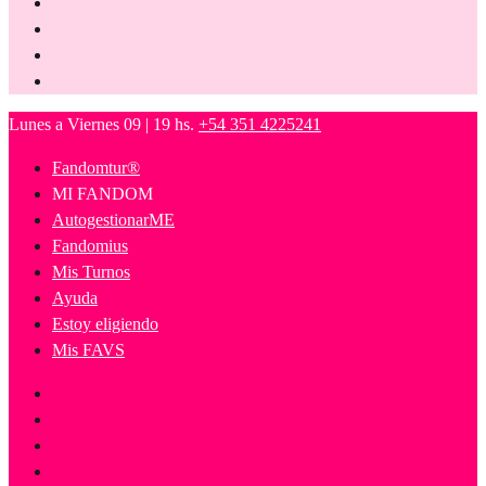
Lunes a Viernes 09 | 19 hs.
+54 351 4225241
Fandomtur®
MI FANDOM
AutogestionarME
Fandomius
Mis Turnos
Ayuda
Estoy eligiendo
Mis FAVS