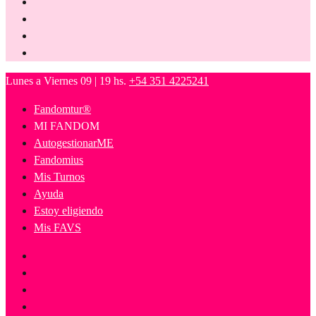
Lunes a Viernes 09 | 19 hs.
+54 351 4225241
Fandomtur®
MI FANDOM
AutogestionarME
Fandomius
Mis Turnos
Ayuda
Estoy eligiendo
Mis FAVS