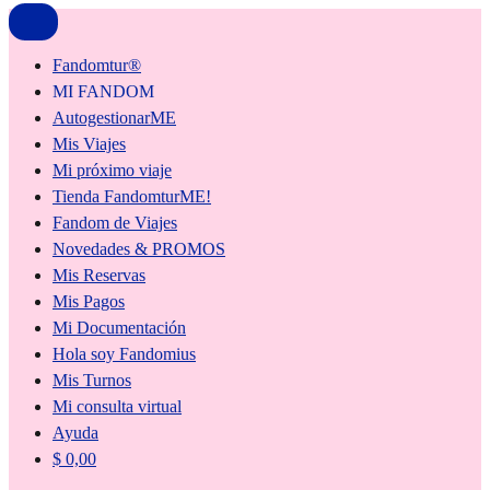
Fandomtur®
MI FANDOM
AutogestionarME
Mis Viajes
Mi próximo viaje
Tienda FandomturME!
Fandom de Viajes
Novedades & PROMOS
Mis Reservas
Mis Pagos
Mi Documentación
Hola soy Fandomius
Mis Turnos
Mi consulta virtual
Ayuda
$
0,00