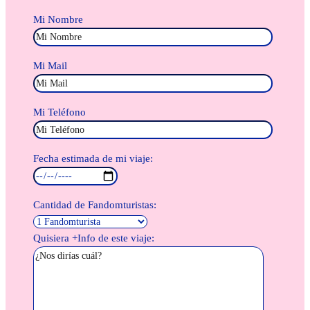
Mi Nombre
Mi Mail
Mi Teléfono
Fecha estimada de mi viaje:
Cantidad de Fandomturistas:
Quisiera +Info de este viaje: