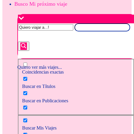
Busco Mi próximo viaje
Quiero ver más viajes...
Coincidencias exactas
Buscar en Títulos
Buscar en Publicaciones
Buscar Mis Viajes