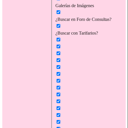
Galerías de Imágenes
¿Buscar en Foro de Consultas?
¿Buscar con Tarifarios?