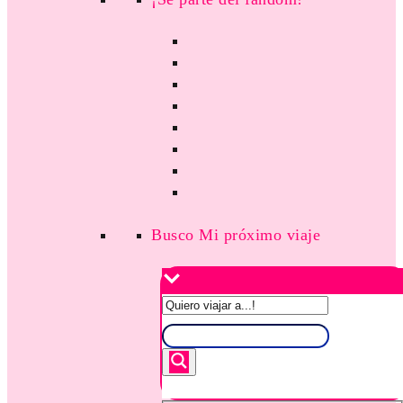
Busco Mi próximo viaje