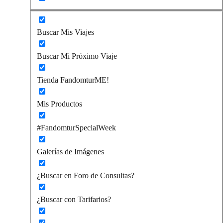
Buscar Mis Viajes
Buscar Mi Próximo Viaje
Tienda FandomturME!
Mis Productos
#FandomturSpecialWeek
Galerías de Imágenes
¿Buscar en Foro de Consultas?
¿Buscar con Tarifarios?