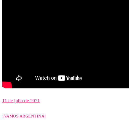
11 de julio de 2021
¡VAMOS ARGENTINA!