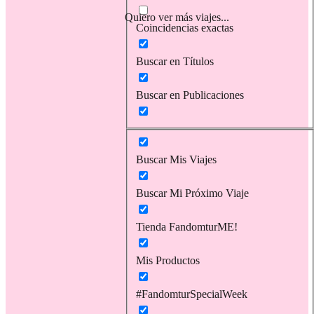
Quiero ver más viajes...
Coincidencias exactas
Buscar en Títulos
Buscar en Publicaciones
Buscar Mis Viajes
Buscar Mi Próximo Viaje
Tienda FandomturME!
Mis Productos
#FandomturSpecialWeek