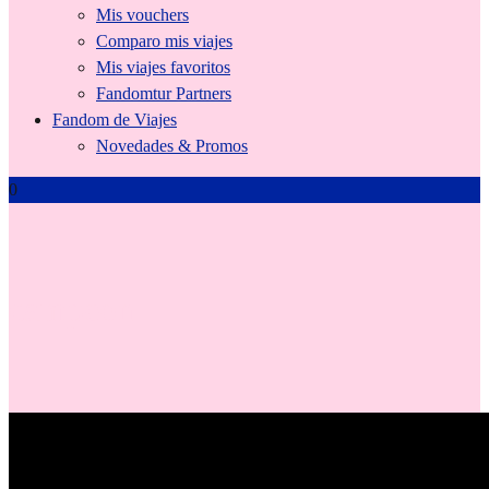
Mis vouchers
Comparo mis viajes
Mis viajes favoritos
Fandomtur Partners
Fandom de Viajes
Novedades & Promos
0
campeon