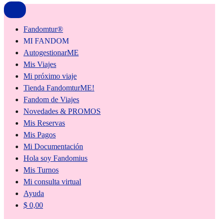
Fandomtur®
MI FANDOM
AutogestionarME
Mis Viajes
Mi próximo viaje
Tienda FandomturME!
Fandom de Viajes
Novedades & PROMOS
Mis Reservas
Mis Pagos
Mi Documentación
Hola soy Fandomius
Mis Turnos
Mi consulta virtual
Ayuda
$
0,00