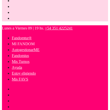
Lunes a Viernes 09 | 19 hs.
+54 351 4225241
Fandomtur®
MI FANDOM
AutogestionarME
Fandomius
Mis Turnos
Ayuda
Estoy eligiendo
Mis FAVS