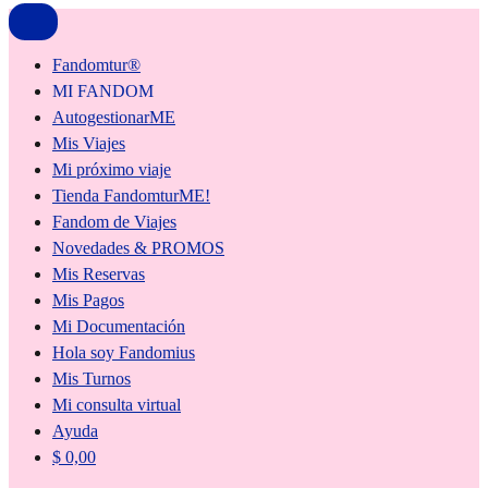
Fandomtur®
MI FANDOM
AutogestionarME
Mis Viajes
Mi próximo viaje
Tienda FandomturME!
Fandom de Viajes
Novedades & PROMOS
Mis Reservas
Mis Pagos
Mi Documentación
Hola soy Fandomius
Mis Turnos
Mi consulta virtual
Ayuda
$
0,00