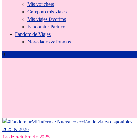
Mis vouchers
Comparo mis viajes
Mis viajes favoritos
Fandomtur Partners
Fandom de Viajes
Novedades & Promos
0
2026
14 de octubre de 2025