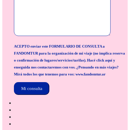
ACEPTO enviar este FORMULARIO DE CONSULTA a
FANDOMTUR para la organización de mi viaje (no implica reserva
o confirmación de lugares/servicios/tarifas). Hacé click aquí y
enseguida nos contactaremos con vos. ¿Pensando en más viajes?
Mirá todos los que tenemos para vos: www.fandomtur.ar