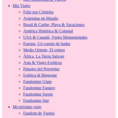
Mis Viajes
Feliz por Córdoba
Argentina mi Mundo
Brasil & Caribe, Playa & Vacaciones
América Histórica & Colonial
USA & Canadá, Viajes Monumentales
Europa, Un cuento de hadas
Medio Oriente, El origen
África, La Tierra Salvaje
Asia & Viajes Exóticos
Paisajes del Peregrino
Estética & Bienestar
Fandomtur Glam
Fandomtur Fantasy
Fandomtur Sports
Fandomtur Star
Mi próximo viaje
Fandom de Vuelos