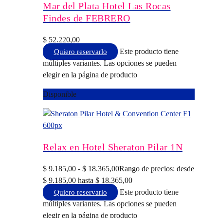
Mar del Plata Hotel Las Rocas
Findes de FEBRERO
$
52.220,00
Este producto tiene
Quiero reservarlo
múltiples variantes. Las opciones se pueden
elegir en la página de producto
Disponible
Relax en Hotel Sheraton Pilar 1N
$
9.185,00
-
$
18.365,00
Rango de precios: desde
$ 9.185,00 hasta $ 18.365,00
Este producto tiene
Quiero reservarlo
múltiples variantes. Las opciones se pueden
elegir en la página de producto