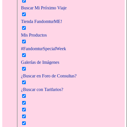
Buscar Mi Próximo Viaje
Tienda FandomturME!
Mis Productos
#FandomturSpecialWeek
Galerías de Imágenes
¿Buscar en Foro de Consultas?
¿Buscar con Tarifarios?