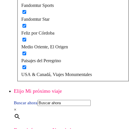
Fandomtur Sports
Fandomtur Star
Feliz por Córdoba
Medio Oriente, El Origen
Paisajes del Peregrino
USA & Canadá, Viajes Monumentales
Elijo Mi próximo viaje
Buscar ahora
×