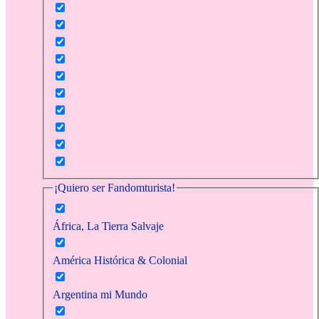
¡Quiero ser Fandomturista!
África, La Tierra Salvaje
América Histórica & Colonial
Argentina mi Mundo