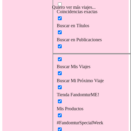
Quiero ver más viajes...
Coincidencias exactas
Buscar en Títulos
Buscar en Publicaciones
Buscar Mis Viajes
Buscar Mi Próximo Viaje
Tienda FandomturME!
Mis Productos
#FandomturSpecialWeek