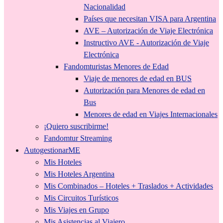
Nacionalidad
Países que necesitan VISA para Argentina
AVE – Autorización de Viaje Electrónica
Instructivo AVE - Autorización de Viaje
Electrónica
Fandomturistas Menores de Edad
Viaje de menores de edad en BUS
Autorización para Menores de edad en
Bus
Menores de edad en Viajes Internacionales
¡Quiero suscribirme!
Fandomtur Streaming
AutogestionarME
Mis Hoteles
Mis Hoteles Argentina
Mis Combinados – Hoteles + Traslados + Actividades
Mis Circuitos Turísticos
Mis Viajes en Grupo
Mis Asistencias al Viajero