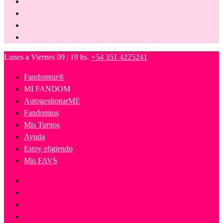
Lunes a Viernes 09 | 19 hs.
+54 351 4225241
Fandomtur®
MI FANDOM
AutogestionarME
Fandomius
Mis Turnos
Ayuda
Estoy eligiendo
Mis FAVS