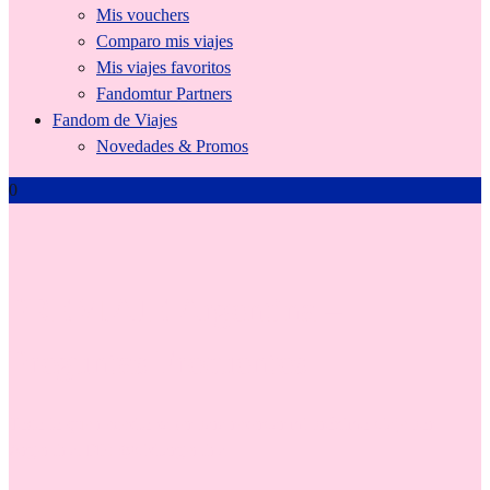
Mis vouchers
Comparo mis viajes
Mis viajes favoritos
Fandomtur Partners
Fandom de Viajes
Novedades & Promos
0
PREVIAJE Argentina –
Preguntas Frecuentes
Todo lo que necesito saber para reservar mi próximo viaje por
Argentina. PH: @visitargentina