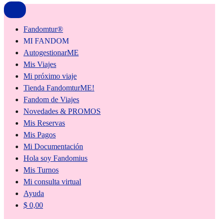
Fandomtur®
MI FANDOM
AutogestionarME
Mis Viajes
Mi próximo viaje
Tienda FandomturME!
Fandom de Viajes
Novedades & PROMOS
Mis Reservas
Mis Pagos
Mi Documentación
Hola soy Fandomius
Mis Turnos
Mi consulta virtual
Ayuda
$
0,00