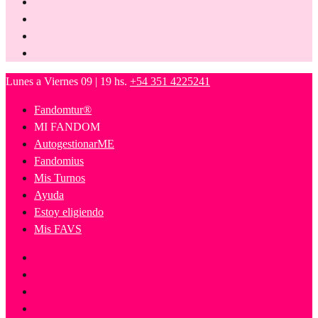
Lunes a Viernes 09 | 19 hs.
+54 351 4225241
Fandomtur®
MI FANDOM
AutogestionarME
Fandomius
Mis Turnos
Ayuda
Estoy eligiendo
Mis FAVS