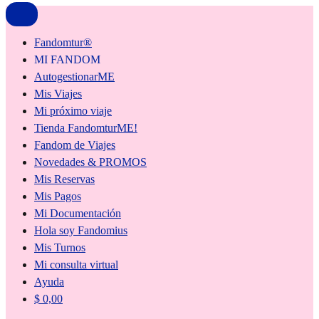
Fandomtur®
MI FANDOM
AutogestionarME
Mis Viajes
Mi próximo viaje
Tienda FandomturME!
Fandom de Viajes
Novedades & PROMOS
Mis Reservas
Mis Pagos
Mi Documentación
Hola soy Fandomius
Mis Turnos
Mi consulta virtual
Ayuda
$
0,00