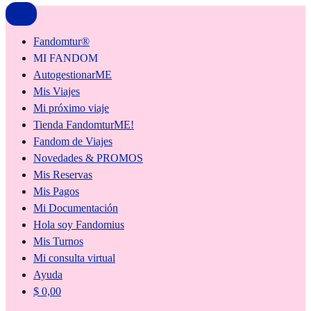
Fandomtur®
MI FANDOM
AutogestionarME
Mis Viajes
Mi próximo viaje
Tienda FandomturME!
Fandom de Viajes
Novedades & PROMOS
Mis Reservas
Mis Pagos
Mi Documentación
Hola soy Fandomius
Mis Turnos
Mi consulta virtual
Ayuda
$
0,00