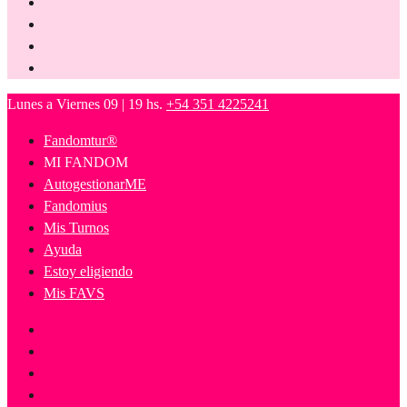
Lunes a Viernes 09 | 19 hs.
+54 351 4225241
Fandomtur®
MI FANDOM
AutogestionarME
Fandomius
Mis Turnos
Ayuda
Estoy eligiendo
Mis FAVS