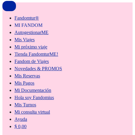
Fandomtur®
MI FANDOM
AutogestionarME
Mis Viajes
Mi próximo viaje
Tienda FandomturME!
Fandom de Viajes
Novedades & PROMOS
Mis Reservas
Mis Pagos
Mi Documentación
Hola soy Fandomius
Mis Turnos
Mi consulta virtual
Ayuda
$
0,00