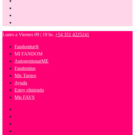
Lunes a Viernes 09 | 19 hs.
+54 351 4225241
Fandomtur®
MI FANDOM
AutogestionarME
Fandomius
Mis Turnos
Ayuda
Estoy eligiendo
Mis FAVS