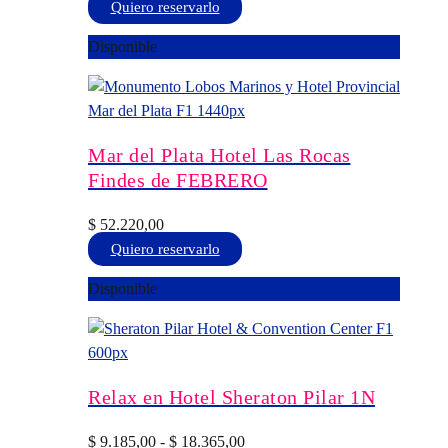
en
Este
Quiero reservarlo
la
producto
Disponible
página
tiene
de
múltiples
producto
variantes.
Las
opciones
Mar del Plata Hotel Las Rocas
se
Findes de FEBRERO
pueden
elegir
$
52.220,00
en
Este
Quiero reservarlo
la
producto
Disponible
página
tiene
de
múltiples
producto
variantes.
Las
opciones
Relax en Hotel Sheraton Pilar 1N
se
pueden
Rango
$
9.185,00
-
$
18.365,00