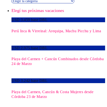
Descubrí
nuestras
Elegí tus próximas vacaciones
Novedades
USD 3.459 base DBL
Perú Inca & Virreinal: Arequipa, Machu Picchu y Lima
USD 2.975 base DBL
Playa del Carmen + Cancún Combinados desde Córdoba
24 de Marzo
USD 3.242 base DBL
Playa del Carmen, Cancún & Costa Mujeres desde
Córdoba 23 de Marzo