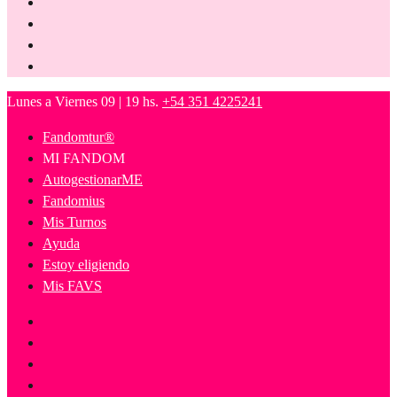
Lunes a Viernes 09 | 19 hs.
+54 351 4225241
Fandomtur®
MI FANDOM
AutogestionarME
Fandomius
Mis Turnos
Ayuda
Estoy eligiendo
Mis FAVS