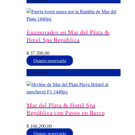
tiene
múltiples
variantes.
Las
opciones
Enamorados en Mar del Plata &
se
Hotel Spa República
pueden
elegir
$
37.399,00
en
Este
Quiero reservarlo
la
producto
Disponible
página
tiene
de
múltiples
producto
variantes.
Las
opciones
Mar del Plata & Hotel Spa
se
República con Paseo en Barco
pueden
elegir
$
166.200,00
en
Este
Quiero reservarlo