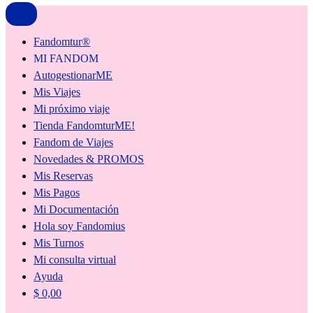
Fandomtur®
MI FANDOM
AutogestionarME
Mis Viajes
Mi próximo viaje
Tienda FandomturME!
Fandom de Viajes
Novedades & PROMOS
Mis Reservas
Mis Pagos
Mi Documentación
Hola soy Fandomius
Mis Turnos
Mi consulta virtual
Ayuda
$
0,00