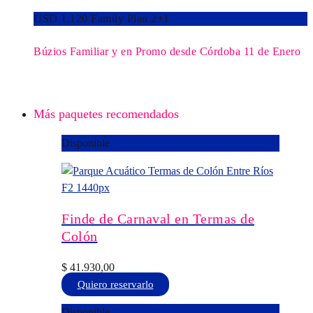
USD 1.120 Family Plan 2+1
Búzios Familiar y en Promo desde Córdoba 11 de Enero
Más paquetes recomendados
Disponible
Finde de Carnaval en Termas de
Colón
$
41.930,00
Este
Quiero reservarlo
producto
Disponible