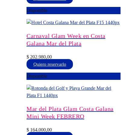
la
producto
Disponible
página
tiene
de
múltiples
producto
variantes.
Las
Carnaval Glam Week en Costa
opciones
Galana Mar del Plata
se
pueden
$
202.980,00
elegir
Este
Quiero reservarlo
en
producto
Disponible
la
tiene
página
múltiples
de
variantes.
producto
Las
opciones
Mar del Plata Glam Costa Galana
se
Mini Week FEBRERO
pueden
elegir
$
164.000,00