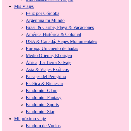
Mis Viajes
Feliz por Córdoba
Argentina mi Mundo
Brasil & Caribe, Playa & Vacaciones
América Histórica & Colonial
USA & Canadá, Viajes Monumentales
Europa, Un cuento de hadas
Medio Oriente, El origen
África, La Tierra Salvaje
Asia & Viajes Exóticos
Paisajes del Peregrino
Estética & Bienestar
Fandomtur Glam
Fandomtur Fantasy
Fandomtur Sports
Fandomtur Star
Mi próximo viaje
Fandom de Vuelos