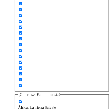
¡Quiero ser Fandomturista!
África, La Tierra Salvaje