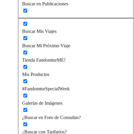
Buscar en Publicaciones
Buscar Mis Viajes
Buscar Mi Próximo Viaje
Tienda FandomturME!
Mis Productos
#FandomturSpecialWeek
Galerías de Imágenes
¿Buscar en Foro de Consultas?
¿Buscar con Tarifarios?