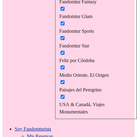
Fandomtur Fantasy
Fandomtur Glam
Fandomtur Sports
Fandomtur Star
Feliz por Córdoba
Medio Oriente, El Origen
Paisajes del Peregrino
USA & Canadá, Viajes
Monumentales
Soy Fandomturista
Mis Reservas