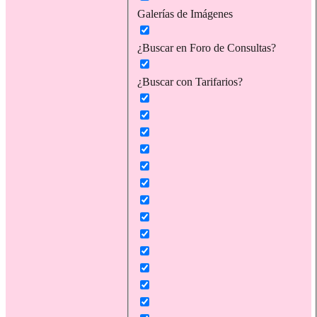
Galerías de Imágenes
¿Buscar en Foro de Consultas?
¿Buscar con Tarifarios?