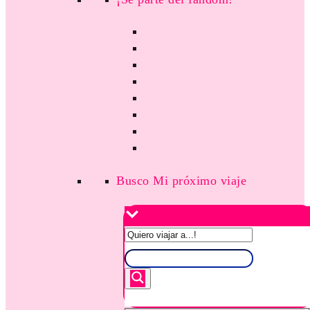
Busco Mi próximo viaje