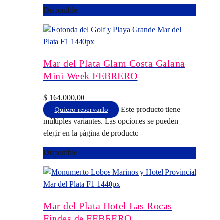
Disponible
Mar del Plata Glam Costa Galana
Mini Week FEBRERO
$
164.000,00
Este producto tiene
Quiero reservarlo
múltiples variantes. Las opciones se pueden
elegir en la página de producto
Disponible
Mar del Plata Hotel Las Rocas
Findes de FEBRERO