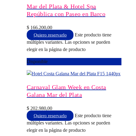
Mar del Plata & Hotel Spa
República con Paseo en Barco
$
166.200,00
Este producto tiene
Quiero reservarlo
múltiples variantes. Las opciones se pueden
elegir en la página de producto
Disponible
Carnaval Glam Week en Costa
Galana Mar del Plata
$
202.980,00
Este producto tiene
Quiero reservarlo
múltiples variantes. Las opciones se pueden
elegir en la página de producto