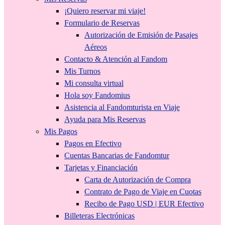
¡Quiero reservar mi viaje!
Formulario de Reservas
Autorización de Emisión de Pasajes
Aéreos
Contacto & Atención al Fandom
Mis Turnos
Mi consulta virtual
Hola soy Fandomius
Asistencia al Fandomturista en Viaje
Ayuda para Mis Reservas
Mis Pagos
Pagos en Efectivo
Cuentas Bancarias de Fandomtur
Tarjetas y Financiación
Carta de Autorización de Compra
Contrato de Pago de Viaje en Cuotas
Recibo de Pago USD | EUR Efectivo
Billeteras Electrónicas