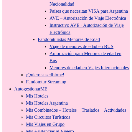
Nacionalidad
Países que necesitan VISA para Argentina
AVE – Autorización de Viaje Electrónica
Instructivo AVE - Autorización de Viaje
Electrónica
Fandomturistas Menores de Edad
Viaje de menores de edad en BUS
Autorización para Menores de edad en
Bus
Menores de edad en Viajes Internacionales
¡Quiero suscribirme!
Fandomtur Streaming
AutogestionarME
Mis Hoteles
Mis Hoteles Argentina
Mis Combinados – Hoteles + Traslados + Actividades
Mis Circuitos Turísticos
Mis Viajes en Grupo
Mis Asistencias al Viajero