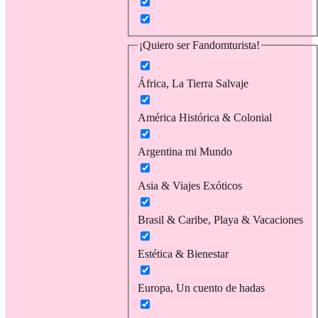
¡Quiero ser Fandomturista!
África, La Tierra Salvaje
América Histórica & Colonial
Argentina mi Mundo
Asia & Viajes Exóticos
Brasil & Caribe, Playa & Vacaciones
Estética & Bienestar
Europa, Un cuento de hadas