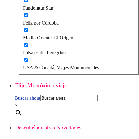
Fandomtur Star
Feliz por Córdoba
Medio Oriente, El Origen
Paisajes del Peregrino
USA & Canadá, Viajes Monumentales
Elijo Mi próximo viaje
Buscar ahora
×
Descubrí nuestras Novedades