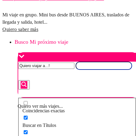
Mi viaje en grupo. Mini bus desde BUENOS AIRES, traslados de
llegada y salida, hotel...
Quiero saber más
Busco Mi próximo viaje
Quiero ver más viajes...
Coincidencias exactas
Buscar en Títulos