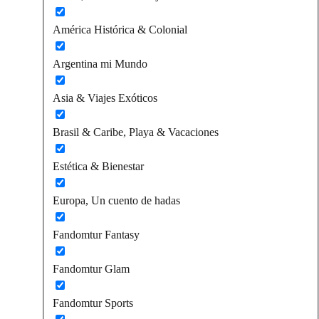
América Histórica & Colonial
Argentina mi Mundo
Asia & Viajes Exóticos
Brasil & Caribe, Playa & Vacaciones
Estética & Bienestar
Europa, Un cuento de hadas
Fandomtur Fantasy
Fandomtur Glam
Fandomtur Sports