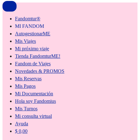
Fandomtur®
MI FANDOM
AutogestionarME
Mis Viajes
Mi próximo viaje
Tienda FandomturME!
Fandom de Viajes
Novedades & PROMOS
Mis Reservas
Mis Pagos
Mi Documentación
Hola soy Fandomius
Mis Turnos
Mi consulta virtual
Ayuda
$
0,00