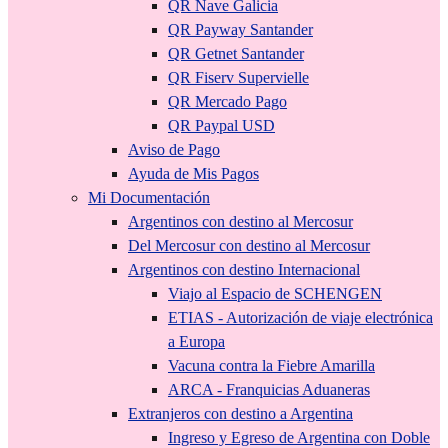
QR Nave Galicia
QR Payway Santander
QR Getnet Santander
QR Fiserv Supervielle
QR Mercado Pago
QR Paypal USD
Aviso de Pago
Ayuda de Mis Pagos
Mi Documentación
Argentinos con destino al Mercosur
Del Mercosur con destino al Mercosur
Argentinos con destino Internacional
Viajo al Espacio de SCHENGEN
ETIAS - Autorización de viaje electrónica
a Europa
Vacuna contra la Fiebre Amarilla
ARCA - Franquicias Aduaneras
Extranjeros con destino a Argentina
Ingreso y Egreso de Argentina con Doble