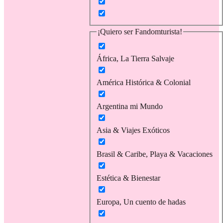
¡Quiero ser Fandomturista!
África, La Tierra Salvaje
América Histórica & Colonial
Argentina mi Mundo
Asia & Viajes Exóticos
Brasil & Caribe, Playa & Vacaciones
Estética & Bienestar
Europa, Un cuento de hadas