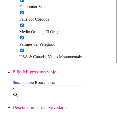
Fandomtur Star
Feliz por Córdoba
Medio Oriente, El Origen
Paisajes del Peregrino
USA & Canadá, Viajes Monumentales
Elijo Mi próximo viaje
Buscar ahora
×
Descubrí nuestras Novedades