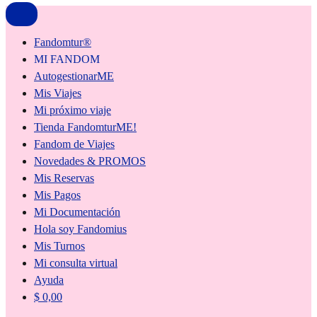
Fandomtur®
MI FANDOM
AutogestionarME
Mis Viajes
Mi próximo viaje
Tienda FandomturME!
Fandom de Viajes
Novedades & PROMOS
Mis Reservas
Mis Pagos
Mi Documentación
Hola soy Fandomius
Mis Turnos
Mi consulta virtual
Ayuda
$
0,00