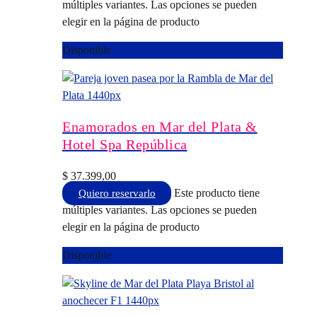
múltiples variantes. Las opciones se pueden
elegir en la página de producto
Disponible
Enamorados en Mar del Plata &
Hotel Spa República
$
37.399,00
Este producto tiene
Quiero reservarlo
múltiples variantes. Las opciones se pueden
elegir en la página de producto
Disponible