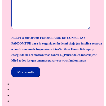
ACEPTO enviar este FORMULARIO DE CONSULTA a
FANDOMTUR para la organización de mi viaje (no implica reserva
o confirmación de lugares/servicios/tarifas). Hacé click aquí y
enseguida nos contactaremos con vos. ¿Pensando en más viajes?
Mirá todos los que tenemos para vos: www.fandomtur.ar