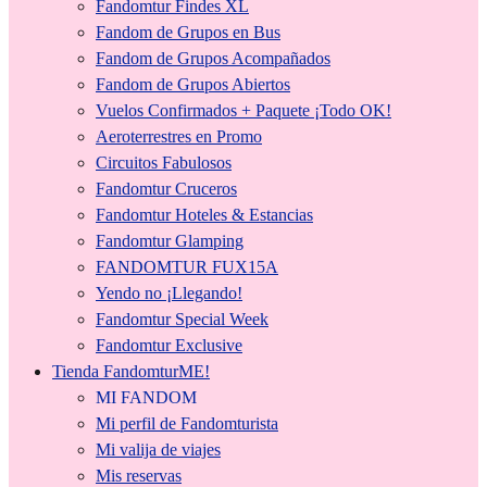
Fandomtur Findes XL
Fandom de Grupos en Bus
Fandom de Grupos Acompañados
Fandom de Grupos Abiertos
Vuelos Confirmados + Paquete ¡Todo OK!
Aeroterrestres en Promo
Circuitos Fabulosos
Fandomtur Cruceros
Fandomtur Hoteles & Estancias
Fandomtur Glamping
FANDOMTUR FUX15A
Yendo no ¡Llegando!
Fandomtur Special Week
Fandomtur Exclusive
Tienda FandomturME!
MI FANDOM
Mi perfil de Fandomturista
Mi valija de viajes
Mis reservas