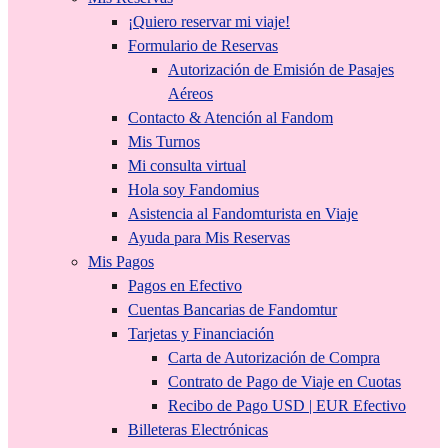
¡Quiero reservar mi viaje!
Formulario de Reservas
Autorización de Emisión de Pasajes
Aéreos
Contacto & Atención al Fandom
Mis Turnos
Mi consulta virtual
Hola soy Fandomius
Asistencia al Fandomturista en Viaje
Ayuda para Mis Reservas
Mis Pagos
Pagos en Efectivo
Cuentas Bancarias de Fandomtur
Tarjetas y Financiación
Carta de Autorización de Compra
Contrato de Pago de Viaje en Cuotas
Recibo de Pago USD | EUR Efectivo
Billeteras Electrónicas