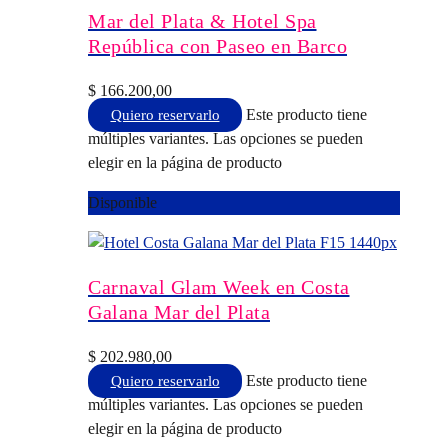
Mar del Plata & Hotel Spa
República con Paseo en Barco
$
166.200,00
Este producto tiene
Quiero reservarlo
múltiples variantes. Las opciones se pueden
elegir en la página de producto
Disponible
Carnaval Glam Week en Costa
Galana Mar del Plata
$
202.980,00
Este producto tiene
Quiero reservarlo
múltiples variantes. Las opciones se pueden
elegir en la página de producto