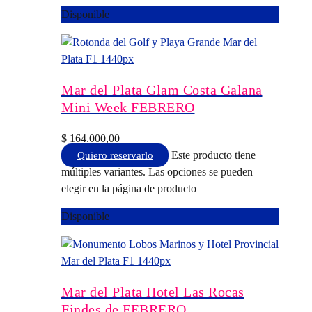
Disponible
Mar del Plata Glam Costa Galana
Mini Week FEBRERO
$
164.000,00
Este producto tiene
Quiero reservarlo
múltiples variantes. Las opciones se pueden
elegir en la página de producto
Disponible
Mar del Plata Hotel Las Rocas
Findes de FEBRERO