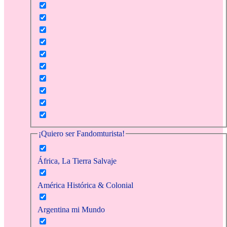
¡Quiero ser Fandomturista!
África, La Tierra Salvaje
América Histórica & Colonial
Argentina mi Mundo