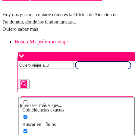
Hoy nos gustaría contarte cómo es la Oficina de Atención de
Fandomtur, donde los fandomturistas...
Quiero saber más
Busco Mi próximo viaje
Quiero ver más viajes...
Coincidencias exactas
Buscar en Títulos