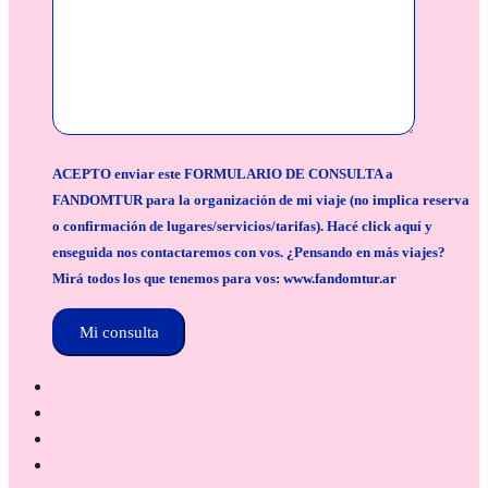
ACEPTO enviar este FORMULARIO DE CONSULTA a
FANDOMTUR para la organización de mi viaje (no implica reserva
o confirmación de lugares/servicios/tarifas). Hacé click aquí y
enseguida nos contactaremos con vos. ¿Pensando en más viajes?
Mirá todos los que tenemos para vos: www.fandomtur.ar