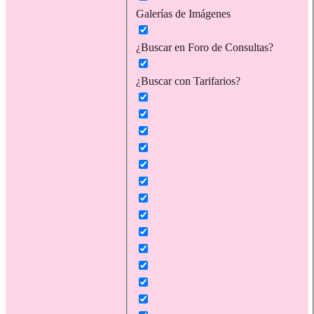
Galerías de Imágenes
¿Buscar en Foro de Consultas?
¿Buscar con Tarifarios?