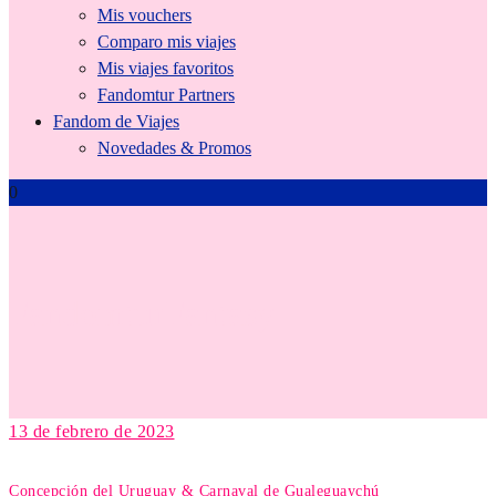
Mis vouchers
Comparo mis viajes
Mis viajes favoritos
Fandomtur Partners
Fandom de Viajes
Novedades & Promos
0
FandomturFantasy
13 de febrero de 2023
Concepción del Uruguay & Carnaval de Gualeguaychú