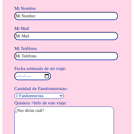
Mi Nombre
Mi Mail
Mi Teléfono
Fecha estimada de mi viaje:
Cantidad de Fandomturistas:
Quisiera +Info de este viaje: