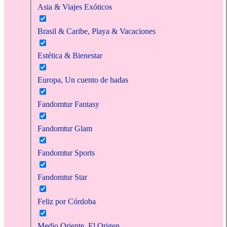
Asia & Viajes Exóticos
Brasil & Caribe, Playa & Vacaciones
Estética & Bienestar
Europa, Un cuento de hadas
Fandomtur Fantasy
Fandomtur Glam
Fandomtur Sports
Fandomtur Star
Feliz por Córdoba
Medio Oriente, El Origen