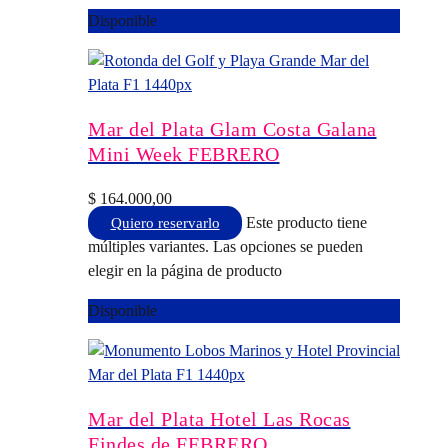
Disponible
Mar del Plata Glam Costa Galana
Mini Week FEBRERO
$
164.000,00
Este producto tiene
Quiero reservarlo
múltiples variantes. Las opciones se pueden
elegir en la página de producto
Disponible
Mar del Plata Hotel Las Rocas
Findes de FEBRERO