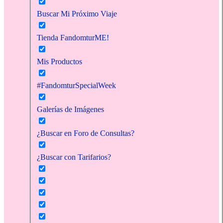
Buscar Mi Próximo Viaje
Tienda FandomturME!
Mis Productos
#FandomturSpecialWeek
Galerías de Imágenes
¿Buscar en Foro de Consultas?
¿Buscar con Tarifarios?