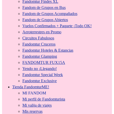
Fandomtur Findes XL
Fandom de Grupos en Bus
Fandom de Grupos Acompañados
Fandom de Grupos Abiertos
Vuelos Confirmados + Paquete ¡Todo OK!
Aeroterrestres en Promo
Circuitos Fabulosos
Fandomtur Cruceros
Fandomtur Hoteles & Estancias
Fandomtur Glamping
FANDOMTUR FUX15A
Yendo no ¡Llegando!
Fandomtur Special Week
Fandomtur Exclusive
Tienda FandomturME!
MI FANDOM
Mi perfil de Fandomturista
Mi valija de viajes
Mis reservas