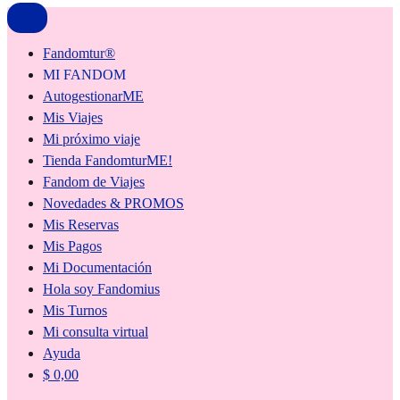
Fandomtur®
MI FANDOM
AutogestionarME
Mis Viajes
Mi próximo viaje
Tienda FandomturME!
Fandom de Viajes
Novedades & PROMOS
Mis Reservas
Mis Pagos
Mi Documentación
Hola soy Fandomius
Mis Turnos
Mi consulta virtual
Ayuda
$
0,00