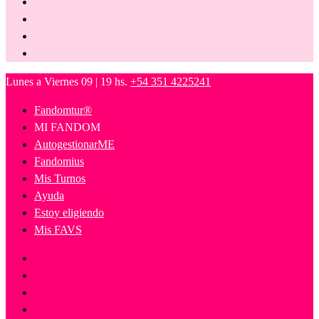
Lunes a Viernes 09 | 19 hs.
+54 351 4225241
Fandomtur®
MI FANDOM
AutogestionarME
Fandomius
Mis Turnos
Ayuda
Estoy eligiendo
Mis FAVS