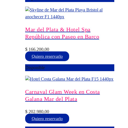
tiene
de
múltiples
producto
variantes.
Las
opciones
Mar del Plata & Hotel Spa
se
República con Paseo en Barco
pueden
elegir
$
166.200,00
en
Este
Quiero reservarlo
la
producto
Disponible
página
tiene
de
múltiples
producto
variantes.
Las
Carnaval Glam Week en Costa
opciones
Galana Mar del Plata
se
pueden
$
202.980,00
elegir
Este
Quiero reservarlo
en
producto