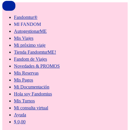
Fandomtur®
MI FANDOM
AutogestionarME
Mis Viajes
Mi próximo viaje
Tienda FandomturME!
Fandom de Viajes
Novedades & PROMOS
Mis Reservas
Mis Pagos
Mi Documentación
Hola soy Fandomius
Mis Turnos
Mi consulta virtual
Ayuda
$
0,00