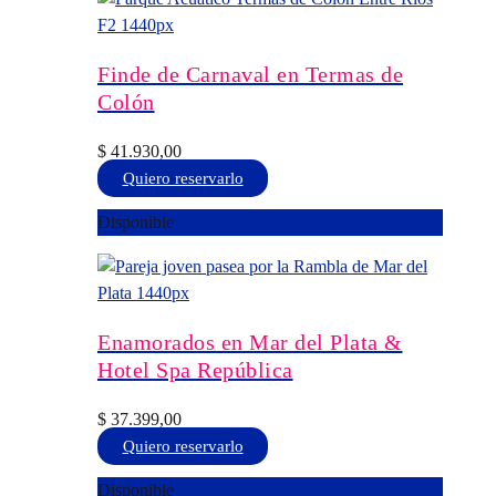
Finde de Carnaval en Termas de
Colón
$
41.930,00
Este
Quiero reservarlo
producto
Disponible
tiene
múltiples
variantes.
Las
opciones
Enamorados en Mar del Plata &
se
Hotel Spa República
pueden
elegir
$
37.399,00
en
Este
Quiero reservarlo
la
producto
Disponible
página