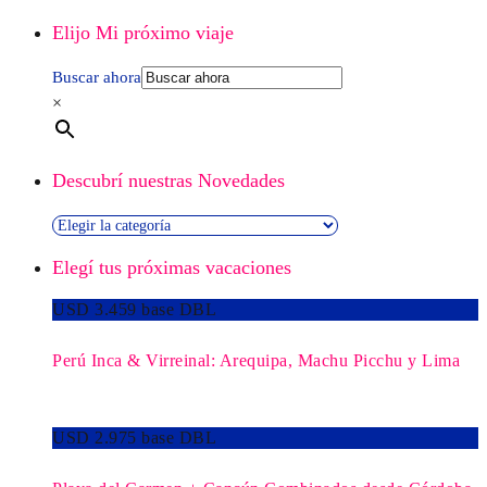
Elijo Mi próximo viaje
Buscar ahora
×
Descubrí nuestras Novedades
Descubrí
nuestras
Elegí tus próximas vacaciones
Novedades
USD 3.459 base DBL
Perú Inca & Virreinal: Arequipa, Machu Picchu y Lima
USD 2.975 base DBL