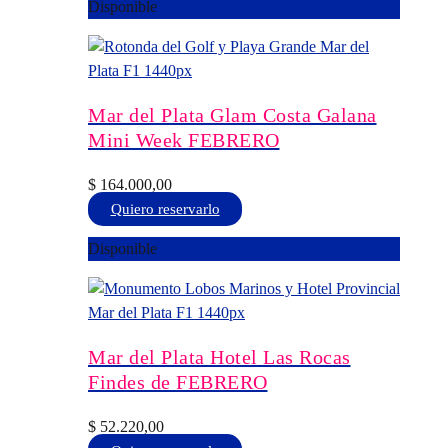
Disponible
la
tiene
página
múltiples
de
variantes.
producto
Las
opciones
Mar del Plata Glam Costa Galana
se
Mini Week FEBRERO
pueden
elegir
$
164.000,00
en
Este
Quiero reservarlo
la
producto
Disponible
página
tiene
de
múltiples
producto
variantes.
Las
opciones
Mar del Plata Hotel Las Rocas
se
Findes de FEBRERO
pueden
elegir
$
52.220,00
en