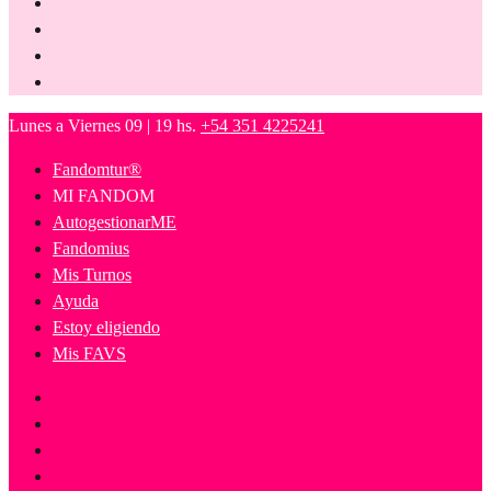
Lunes a Viernes 09 | 19 hs.
+54 351 4225241
Fandomtur®
MI FANDOM
AutogestionarME
Fandomius
Mis Turnos
Ayuda
Estoy eligiendo
Mis FAVS