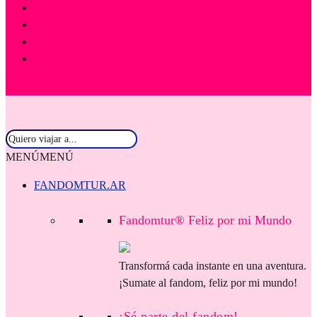
MENÚ
MENÚ
FANDOMTUR.AR
Fandomtur® Feliz por mi Mundo
Transformá cada instante en una aventura.
¡Sumate al fandom, feliz por mi mundo!
¡Sé parte del fandom!