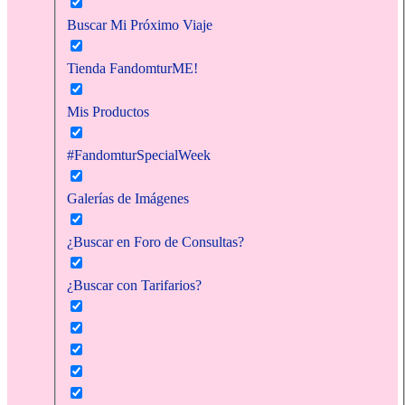
Buscar Mi Próximo Viaje
Tienda FandomturME!
Mis Productos
#FandomturSpecialWeek
Galerías de Imágenes
¿Buscar en Foro de Consultas?
¿Buscar con Tarifarios?