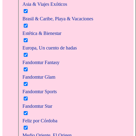
Asia & Viajes Exóticos
Brasil & Caribe, Playa & Vacaciones
Estética & Bienestar
Europa, Un cuento de hadas
Fandomtur Fantasy
Fandomtur Glam
Fandomtur Sports
Fandomtur Star
Feliz por Córdoba
Medio Oriente, El Origen