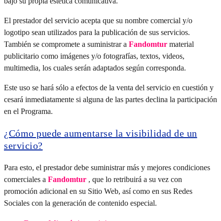
bajo su propia estética comunicativa.
El prestador del servicio acepta que su nombre comercial y/o
logotipo sean utilizados para la publicación de sus servicios.
También se compromete a suministrar a
Fandomtur
material
publicitario como imágenes y/o fotografías, textos, videos,
multimedia, los cuales serán adaptados según corresponda.
Este uso se hará sólo a efectos de la venta del servicio en cuestión y
cesará inmediatamente si alguna de las partes declina la participación
en el Programa.
¿Cómo puede aumentarse la visibilidad de un
servicio?
Para esto, el prestador debe suministrar más y mejores condiciones
comerciales a
Fandomtur
, que lo retribuirá a su vez con
promoción adicional en su Sitio Web, así como en sus Redes
Sociales con la generación de contenido especial.