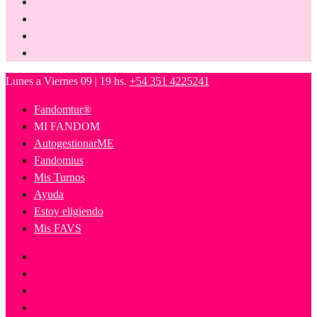
Lunes a Viernes 09 | 19 hs.
+54 351 4225241
Fandomtur®
MI FANDOM
AutogestionarME
Fandomius
Mis Turnos
Ayuda
Estoy eligiendo
Mis FAVS