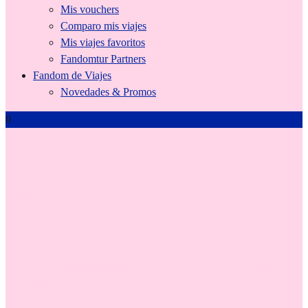
Mis vouchers
Comparo mis viajes
Mis viajes favoritos
Fandomtur Partners
Fandom de Viajes
Novedades & Promos
0
Fandomtur Partners® –
Preguntas Frecuentes
En este apartado encontrarás las respuestas a tus consultas más
habituales.