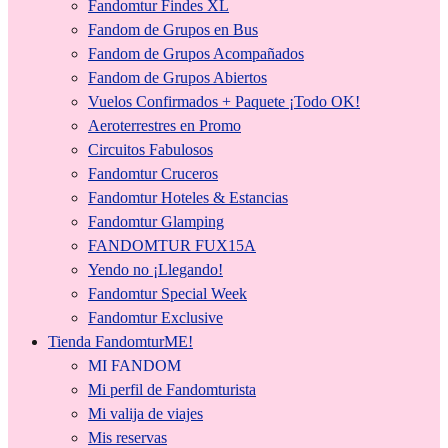
Fandomtur Findes XL
Fandom de Grupos en Bus
Fandom de Grupos Acompañados
Fandom de Grupos Abiertos
Vuelos Confirmados + Paquete ¡Todo OK!
Aeroterrestres en Promo
Circuitos Fabulosos
Fandomtur Cruceros
Fandomtur Hoteles & Estancias
Fandomtur Glamping
FANDOMTUR FUX15A
Yendo no ¡Llegando!
Fandomtur Special Week
Fandomtur Exclusive
Tienda FandomturME!
MI FANDOM
Mi perfil de Fandomturista
Mi valija de viajes
Mis reservas