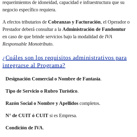
requerimientos de idoneidad, capacidad e infraestructura que su
negocio específico requiera.
A efectos tributarios de
Cobranzas y Facturación
, el Operador o
Prestador deberá consultar a la
Administración de Fandomtur
en caso de que brinde servicios bajo la modalidad de
IVA
Responsable Monotributo
.
¿Cuáles son los requisitos administrativos para
integrarse al Programa?
Designación Comercial o Nombre de Fantasía
.
Tipo de Servicio o Rubro Turístico
.
Razón Social o Nombre y Apellidos
completos.
N° de CUIT ó CUIT
si es Empresa.
Condición de IVA
.