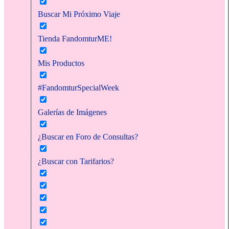
Buscar Mi Próximo Viaje
Tienda FandomturME!
Mis Productos
#FandomturSpecialWeek
Galerías de Imágenes
¿Buscar en Foro de Consultas?
¿Buscar con Tarifarios?