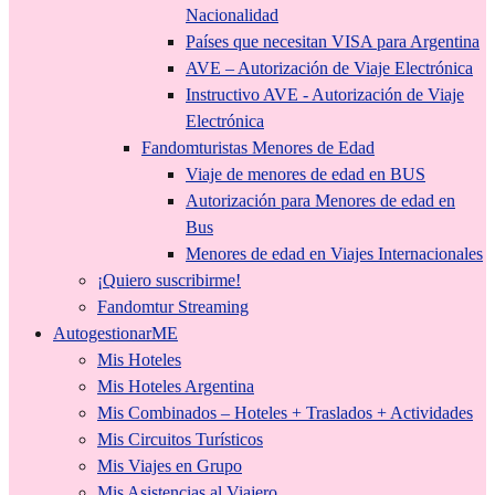
Nacionalidad
Países que necesitan VISA para Argentina
AVE – Autorización de Viaje Electrónica
Instructivo AVE - Autorización de Viaje
Electrónica
Fandomturistas Menores de Edad
Viaje de menores de edad en BUS
Autorización para Menores de edad en
Bus
Menores de edad en Viajes Internacionales
¡Quiero suscribirme!
Fandomtur Streaming
AutogestionarME
Mis Hoteles
Mis Hoteles Argentina
Mis Combinados – Hoteles + Traslados + Actividades
Mis Circuitos Turísticos
Mis Viajes en Grupo
Mis Asistencias al Viajero