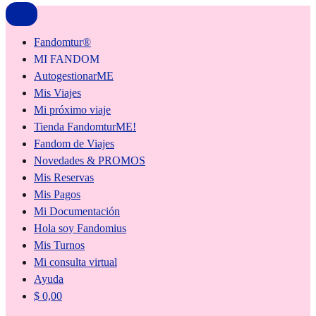
Fandomtur®
MI FANDOM
AutogestionarME
Mis Viajes
Mi próximo viaje
Tienda FandomturME!
Fandom de Viajes
Novedades & PROMOS
Mis Reservas
Mis Pagos
Mi Documentación
Hola soy Fandomius
Mis Turnos
Mi consulta virtual
Ayuda
$
0,00