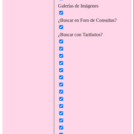
Galerías de Imágenes
¿Buscar en Foro de Consultas?
¿Buscar con Tarifarios?