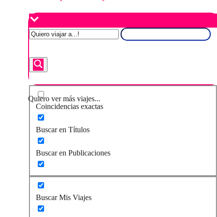
Quiero ver más viajes...
Coincidencias exactas
Buscar en Títulos
Buscar en Publicaciones
Buscar Mis Viajes