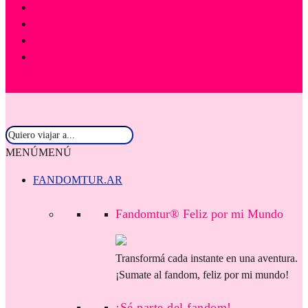
MENÚ
MENÚ
FANDOMTUR.AR
Fandomtur® Feliz por mi Mundo
Transformá cada instante en una aventura.
¡Sumate al fandom, feliz por mi mundo!
¡Sé parte del fandom!