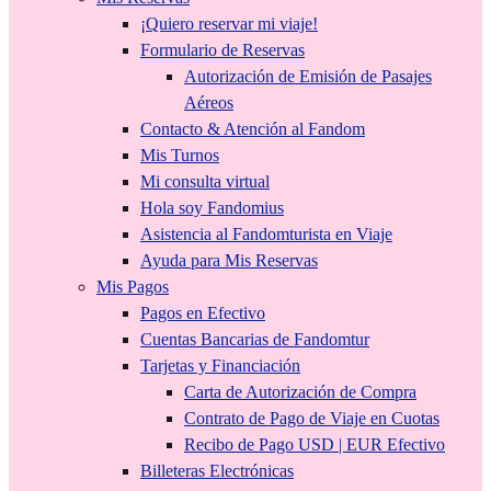
¡Quiero reservar mi viaje!
Formulario de Reservas
Autorización de Emisión de Pasajes
Aéreos
Contacto & Atención al Fandom
Mis Turnos
Mi consulta virtual
Hola soy Fandomius
Asistencia al Fandomturista en Viaje
Ayuda para Mis Reservas
Mis Pagos
Pagos en Efectivo
Cuentas Bancarias de Fandomtur
Tarjetas y Financiación
Carta de Autorización de Compra
Contrato de Pago de Viaje en Cuotas
Recibo de Pago USD | EUR Efectivo
Billeteras Electrónicas