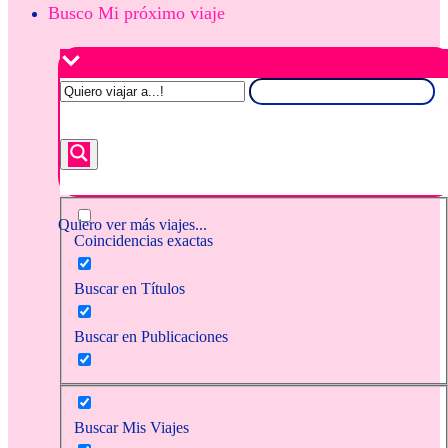
Busco Mi próximo viaje
Quiero ver más viajes...
Coincidencias exactas
Buscar en Títulos
Buscar en Publicaciones
Buscar Mis Viajes