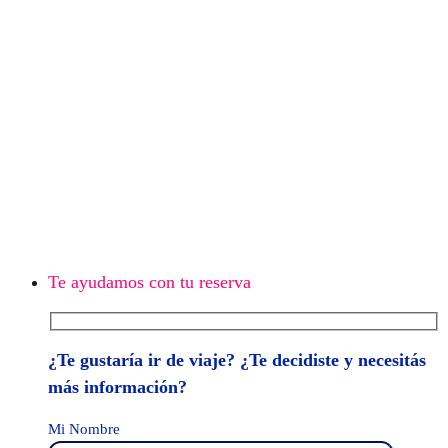
Te ayudamos con tu reserva
¿Te gustaría ir de viaje? ¿Te decidiste y necesitás
más información?
Mi Nombre