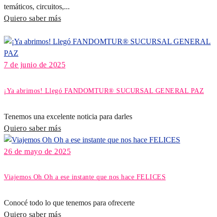
temáticos, circuitos,...
Quiero saber más
7 de junio de 2025
¡Ya abrimos! Llegó FANDOMTUR® SUCURSAL GENERAL PAZ
Tenemos una excelente noticia para darles
Quiero saber más
26 de mayo de 2025
Viajemos Oh Oh a ese instante que nos hace FELICES
Conocé todo lo que tenemos para ofrecerte
Quiero saber más