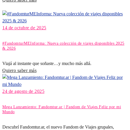
14 de octubre de 2025
#FandomturMEInforma: Nueva colección de viajes disponibles 2025
& 2026
Viajá al instante que soñaste…y mucho más allá.
Quiero saber más
24 de agosto de 2025
Mega Lanzamiento: Fandomtur.ar | Fandom de Viajes Feliz por mi
Mundo
Descubrí Fandomtur.ar, el nuevo Fandom de Viajes grupales,