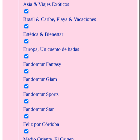
Asia & Viajes Exóticos
Brasil & Caribe, Playa & Vacaciones
Estética & Bienestar
Europa, Un cuento de hadas
Fandomtur Fantasy
Fandomtur Glam
Fandomtur Sports
Fandomtur Star
Feliz por Córdoba
Medio Oriente, El Origen