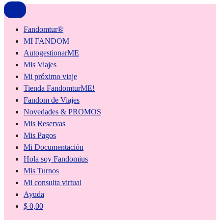
Fandomtur®
MI FANDOM
AutogestionarME
Mis Viajes
Mi próximo viaje
Tienda FandomturME!
Fandom de Viajes
Novedades & PROMOS
Mis Reservas
Mis Pagos
Mi Documentación
Hola soy Fandomius
Mis Turnos
Mi consulta virtual
Ayuda
$
0,00