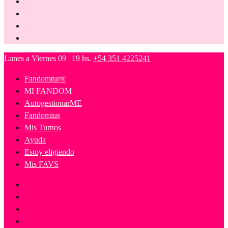
Lunes a Viernes 09 | 19 hs.
+54 351 4225241
Fandomtur®
MI FANDOM
AutogestionarME
Fandomius
Mis Turnos
Ayuda
Estoy eligiendo
Mis FAVS