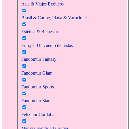
Asia & Viajes Exóticos
Brasil & Caribe, Playa & Vacaciones
Estética & Bienestar
Europa, Un cuento de hadas
Fandomtur Fantasy
Fandomtur Glam
Fandomtur Sports
Fandomtur Star
Feliz por Córdoba
Medio Oriente, El Origen