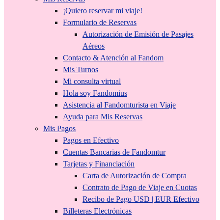
¡Quiero reservar mi viaje!
Formulario de Reservas
Autorización de Emisión de Pasajes
Aéreos
Contacto & Atención al Fandom
Mis Turnos
Mi consulta virtual
Hola soy Fandomius
Asistencia al Fandomturista en Viaje
Ayuda para Mis Reservas
Mis Pagos
Pagos en Efectivo
Cuentas Bancarias de Fandomtur
Tarjetas y Financiación
Carta de Autorización de Compra
Contrato de Pago de Viaje en Cuotas
Recibo de Pago USD | EUR Efectivo
Billeteras Electrónicas