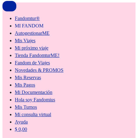
Fandomtur®
MI FANDOM
AutogestionarME
Mis Viajes
Mi próximo viaje
Tienda FandomturME!
Fandom de Viajes
Novedades & PROMOS
Mis Reservas
Mis Pagos
Mi Documentación
Hola soy Fandomius
Mis Turnos
Mi consulta virtual
Ayuda
$
0,00