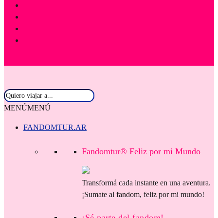
MENÚ
MENÚ
FANDOMTUR.AR
Fandomtur® Feliz por mi Mundo
Transformá cada instante en una aventura.
¡Sumate al fandom, feliz por mi mundo!
¡Sé parte del fandom!