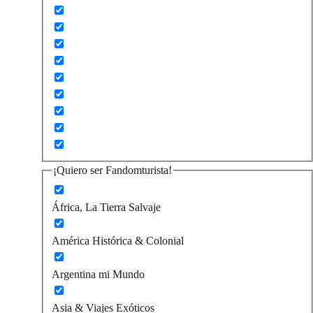
¡Quiero ser Fandomturista!
África, La Tierra Salvaje
América Histórica & Colonial
Argentina mi Mundo
Asia & Viajes Exóticos