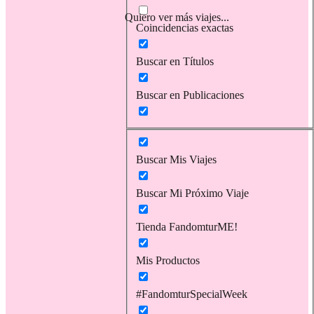
Quiero ver más viajes...
Coincidencias exactas
Buscar en Títulos
Buscar en Publicaciones
Buscar Mis Viajes
Buscar Mi Próximo Viaje
Tienda FandomturME!
Mis Productos
#FandomturSpecialWeek