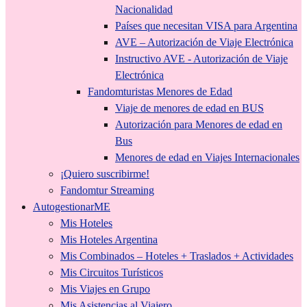
Nacionalidad
Países que necesitan VISA para Argentina
AVE – Autorización de Viaje Electrónica
Instructivo AVE - Autorización de Viaje
Electrónica
Fandomturistas Menores de Edad
Viaje de menores de edad en BUS
Autorización para Menores de edad en
Bus
Menores de edad en Viajes Internacionales
¡Quiero suscribirme!
Fandomtur Streaming
AutogestionarME
Mis Hoteles
Mis Hoteles Argentina
Mis Combinados – Hoteles + Traslados + Actividades
Mis Circuitos Turísticos
Mis Viajes en Grupo
Mis Asistencias al Viajero