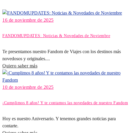
16 de noviembre de 2025
FANDOMUPDATES: Noticias & Novedades de Noviembre
Te presentamos nuestro Fandom de Viajes con los destinos más
novedosos y originales....
Quiero saber más
10 de noviembre de 2025
¡Cumplimos 8 años! Y te contamos las novedades de nuestro Fandom
Hoy es nuestro Aniversario. Y tenemos grandes noticias para
contarte.
Quiero saber más