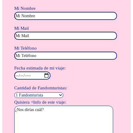
Mi Nombre
Mi Mail
Mi Teléfono
Fecha estimada de mi viaje:
Cantidad de Fandomturistas:
Quisiera +Info de este viaje: