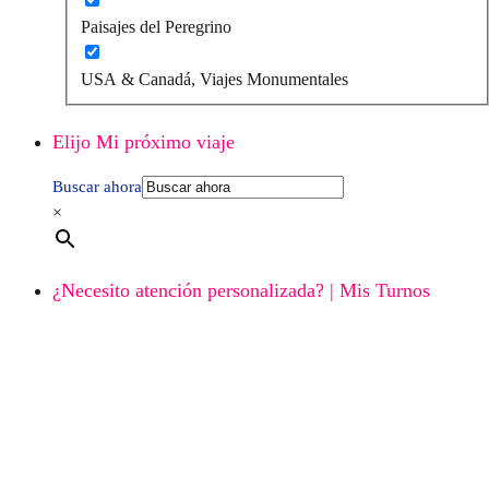
Paisajes del Peregrino
USA & Canadá, Viajes Monumentales
Elijo Mi próximo viaje
Buscar ahora
×
¿Necesito atención personalizada? | Mis Turnos