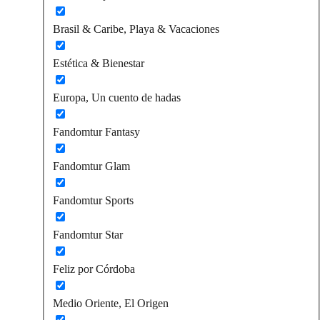
Brasil & Caribe, Playa & Vacaciones
Estética & Bienestar
Europa, Un cuento de hadas
Fandomtur Fantasy
Fandomtur Glam
Fandomtur Sports
Fandomtur Star
Feliz por Córdoba
Medio Oriente, El Origen