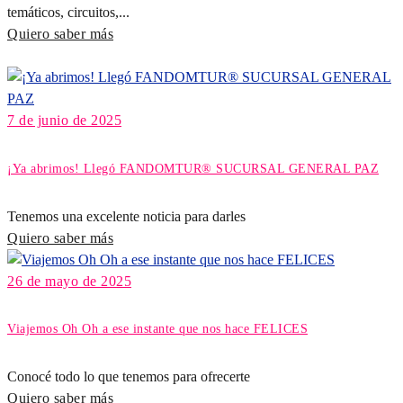
temáticos, circuitos,...
Quiero saber más
7 de junio de 2025
¡Ya abrimos! Llegó FANDOMTUR® SUCURSAL GENERAL PAZ
Tenemos una excelente noticia para darles
Quiero saber más
26 de mayo de 2025
Viajemos Oh Oh a ese instante que nos hace FELICES
Conocé todo lo que tenemos para ofrecerte
Quiero saber más