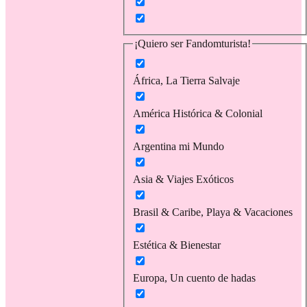
¡Quiero ser Fandomturista!
África, La Tierra Salvaje
América Histórica & Colonial
Argentina mi Mundo
Asia & Viajes Exóticos
Brasil & Caribe, Playa & Vacaciones
Estética & Bienestar
Europa, Un cuento de hadas