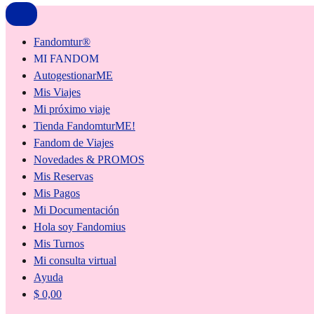
Fandomtur®
MI FANDOM
AutogestionarME
Mis Viajes
Mi próximo viaje
Tienda FandomturME!
Fandom de Viajes
Novedades & PROMOS
Mis Reservas
Mis Pagos
Mi Documentación
Hola soy Fandomius
Mis Turnos
Mi consulta virtual
Ayuda
$
0,00