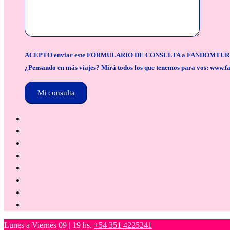
ACEPTO enviar este FORMULARIO DE CONSULTA a FANDOMTUR para la org
¿Pensando en más viajes? Mirá todos los que tenemos para vos: www.f
Lunes a Viernes 09 | 19 hs.
+54 351 4225241