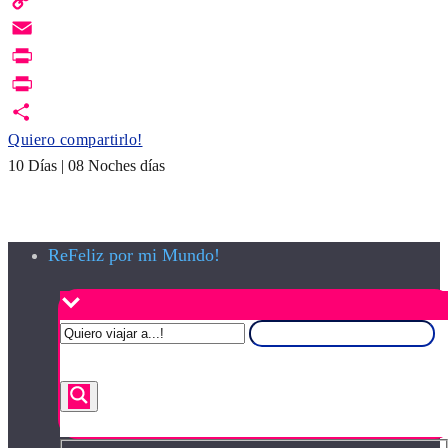
Copy
Link
Email
Print
PrintFriendly
Quiero compartirlo!
10 Días | 08 Noches días
ReFeliz por mi Mundo!