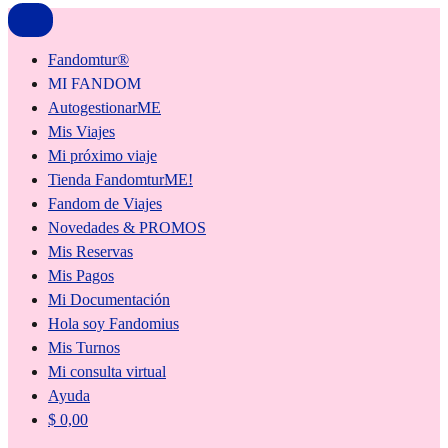
Fandomtur®
MI FANDOM
AutogestionarME
Mis Viajes
Mi próximo viaje
Tienda FandomturME!
Fandom de Viajes
Novedades & PROMOS
Mis Reservas
Mis Pagos
Mi Documentación
Hola soy Fandomius
Mis Turnos
Mi consulta virtual
Ayuda
$
0,00