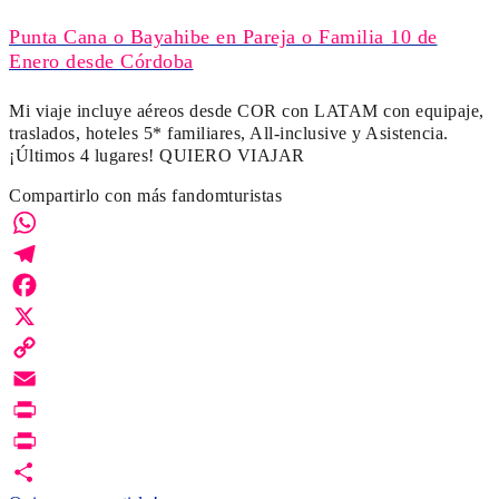
Punta Cana o Bayahibe en Pareja o Familia 10 de
Enero desde Córdoba
Mi viaje incluye aéreos desde COR con LATAM con equipaje,
traslados, hoteles 5* familiares, All-inclusive y Asistencia.
¡Últimos 4 lugares! QUIERO VIAJAR
Compartirlo con más fandomturistas
WhatsApp
Telegram
Facebook
X
Copy
Link
Email
Print
PrintFriendly