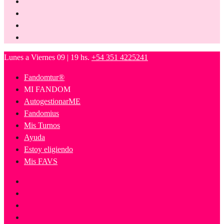
Lunes a Viernes 09 | 19 hs.
+54 351 4225241
Fandomtur®
MI FANDOM
AutogestionarME
Fandomius
Mis Turnos
Ayuda
Estoy eligiendo
Mis FAVS