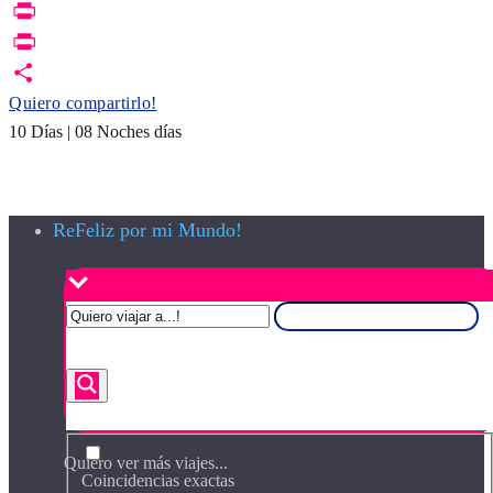
Link
Email
Print
PrintFriendly
Quiero compartirlo!
10 Días | 08 Noches días
ReFeliz por mi Mundo!
Quiero ver más viajes...
Coincidencias exactas