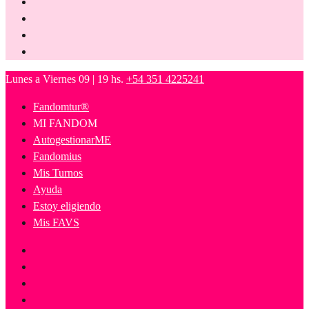
Lunes a Viernes 09 | 19 hs.
+54 351 4225241
Fandomtur®
MI FANDOM
AutogestionarME
Fandomius
Mis Turnos
Ayuda
Estoy eligiendo
Mis FAVS