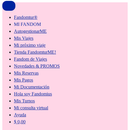
Fandomtur®
MI FANDOM
AutogestionarME
Mis Viajes
Mi próximo viaje
Tienda FandomturME!
Fandom de Viajes
Novedades & PROMOS
Mis Reservas
Mis Pagos
Mi Documentación
Hola soy Fandomius
Mis Turnos
Mi consulta virtual
Ayuda
$
0,00