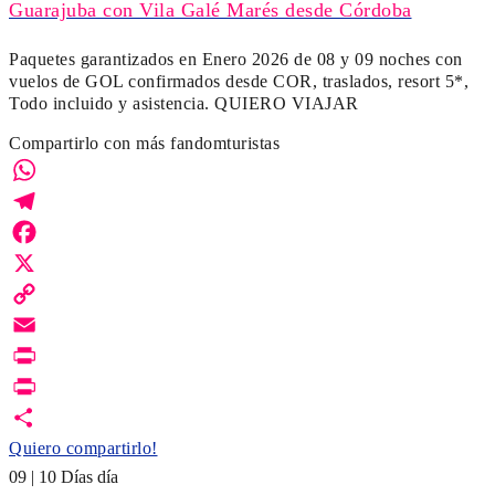
Guarajuba con Vila Galé Marés desde Córdoba
Paquetes garantizados en Enero 2026 de 08 y 09 noches con
vuelos de GOL confirmados desde COR, traslados, resort 5*,
Todo incluido y asistencia. QUIERO VIAJAR
Compartirlo con más fandomturistas
WhatsApp
Telegram
Facebook
X
Copy
Link
Email
Print
PrintFriendly
Quiero compartirlo!
09 | 10 Días día