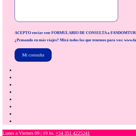
ACEPTO enviar este FORMULARIO DE CONSULTA a FANDOMTUR para la org
¿Pensando en más viajes? Mirá todos los que tenemos para vos: www.f
Lunes a Viernes 09 | 19 hs.
+54 351 4225241