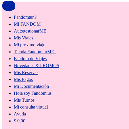
Fandomtur®
MI FANDOM
AutogestionarME
Mis Viajes
Mi próximo viaje
Tienda FandomturME!
Fandom de Viajes
Novedades & PROMOS
Mis Reservas
Mis Pagos
Mi Documentación
Hola soy Fandomius
Mis Turnos
Mi consulta virtual
Ayuda
$
0,00