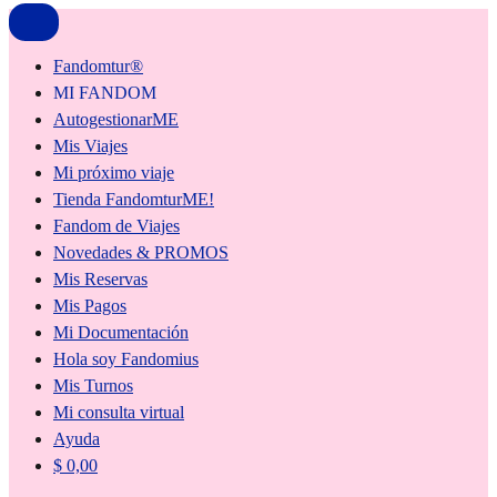
Fandomtur®
MI FANDOM
AutogestionarME
Mis Viajes
Mi próximo viaje
Tienda FandomturME!
Fandom de Viajes
Novedades & PROMOS
Mis Reservas
Mis Pagos
Mi Documentación
Hola soy Fandomius
Mis Turnos
Mi consulta virtual
Ayuda
$
0,00