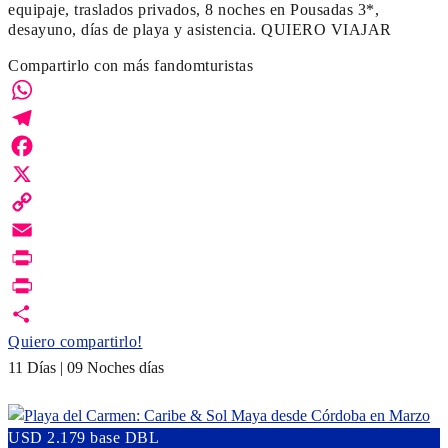
equipaje, traslados privados, 8 noches en Pousadas 3*,
desayuno, días de playa y asistencia. QUIERO VIAJAR
Compartirlo con más fandomturistas
WhatsApp
Telegram
Facebook
X
Copy
Link
Email
Print
PrintFriendly
Quiero compartirlo!
11 Días | 09 Noches días
USD 2.179 base DBL