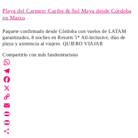
Playa del Carmen: Caribe & Sol Maya desde Córdoba
en Marzo
Paquete confirmado desde Córdoba con vuelos de LATAM
garantizados, 8 noches en Resorts 5* All-inclusive, días de
playa y asistencia al viajero. QUIERO VIAJAR
Compartirlo con más fandomturistas
WhatsApp
Telegram
Facebook
X
Copy
Link
Email
Print
PrintFriendly