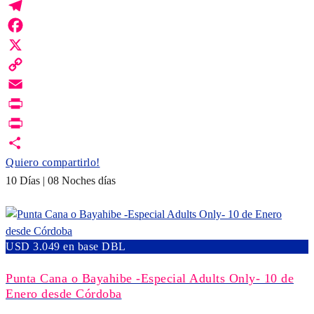
WhatsApp
Telegram
Facebook
X
Copy
Link
Email
Print
PrintFriendly
Quiero compartirlo!
10 Días | 08 Noches días
USD 3.049 en base DBL
Punta Cana o Bayahibe -Especial Adults Only- 10 de
Enero desde Córdoba