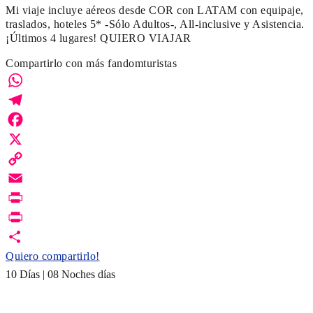
Mi viaje incluye aéreos desde COR con LATAM con equipaje,
traslados, hoteles 5* -Sólo Adultos-, All-inclusive y Asistencia.
¡Últimos 4 lugares! QUIERO VIAJAR
Compartirlo con más fandomturistas
WhatsApp
Telegram
Facebook
X
Copy
Link
Email
Print
PrintFriendly
Quiero compartirlo!
10 Días | 08 Noches días