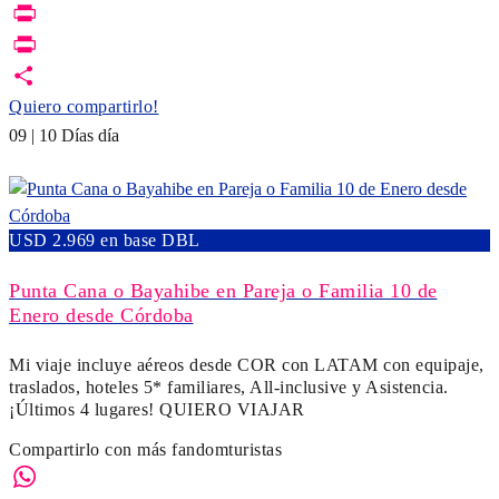
Link
Email
Print
PrintFriendly
Quiero compartirlo!
09 | 10 Días día
USD 2.969 en base DBL
Punta Cana o Bayahibe en Pareja o Familia 10 de
Enero desde Córdoba
Mi viaje incluye aéreos desde COR con LATAM con equipaje,
traslados, hoteles 5* familiares, All-inclusive y Asistencia.
¡Últimos 4 lugares! QUIERO VIAJAR
Compartirlo con más fandomturistas