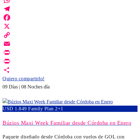
WhatsApp
Telegram
Facebook
X
Copy
Link
Email
Print
PrintFriendly
Quiero compartirlo!
09 Días | 08 Noches día
USD 1.849 Family Plan 2+1
Búzios Maxi Week Familiar desde Córdoba en Enero
Paquete diseñado desde Córdoba con vuelos de GOL con