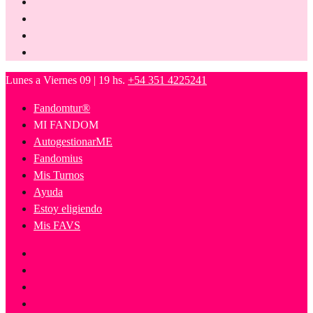
Lunes a Viernes 09 | 19 hs.
+54 351 4225241
Fandomtur®
MI FANDOM
AutogestionarME
Fandomius
Mis Turnos
Ayuda
Estoy eligiendo
Mis FAVS