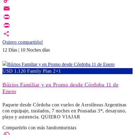
Copy
Link
Email
Print
PrintFriendly
Quiero compartirlo!
12 Días | 10 Noches días
USD 1.120 Family Plan 2+1
Búzios Familiar y en Promo desde Córdoba 11 de
Enero
Paquete desde Córdoba con vuelos de Aerolíneas Argentinas
con equipaje, traslados, 7 noches en Pousadas 3*, desayuno,
playa y asistencia. QUIERO VIAJAR
Compartirlo con más fandomturistas