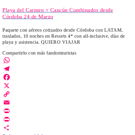
Playa del Carmen + Cancún Combinados desde
Córdoba 24 de Marzo
Paquete con aéreos cotizados desde Córdoba con LATAM,
traslados, 10 noches en Resorts 4* con all-inclusive, días de
playa y asistencia. QUIERO VIAJAR
Compartirlo con más fandomturistas
WhatsApp
Telegram
Facebook
X
Copy
Link
Email
Print
PrintFriendly