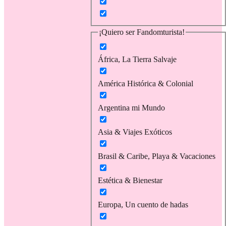
¡Quiero ser Fandomturista!
África, La Tierra Salvaje
América Histórica & Colonial
Argentina mi Mundo
Asia & Viajes Exóticos
Brasil & Caribe, Playa & Vacaciones
Estética & Bienestar
Europa, Un cuento de hadas