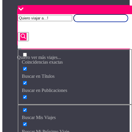
Quiero ver más viajes...
Coincidencias exactas
Buscar en Títulos
Buscar en Publicaciones
Buscar Mis Viajes
Buscar Mi Próximo Viaje