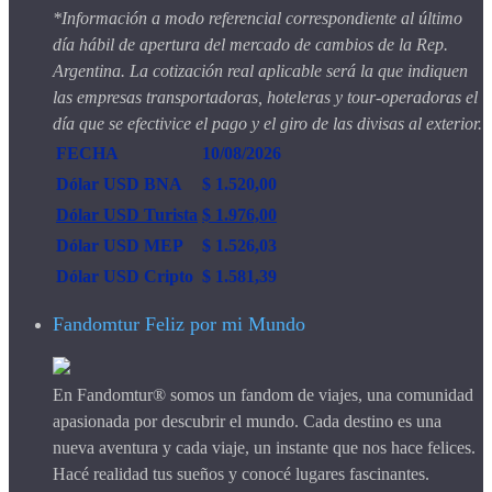
*Información a modo referencial correspondiente al último
día hábil de apertura del mercado de cambios de la Rep.
Argentina. La cotización real aplicable será la que indiquen
las empresas transportadoras, hoteleras y tour-operadoras el
día que se efectivice el pago y el giro de las divisas al exterior.
FECHA
10/08/2026
Dólar USD BNA
$ 1.520,00
Dólar USD Turista
$ 1.976,00
Dólar USD MEP
$ 1.526,03
Dólar USD Cripto
$ 1.581,39
Fandomtur Feliz por mi Mundo
En Fandomtur® somos un fandom de viajes, una comunidad
apasionada por descubrir el mundo. Cada destino es una
nueva aventura y cada viaje, un instante que nos hace felices.
Hacé realidad tus sueños y conocé lugares fascinantes.