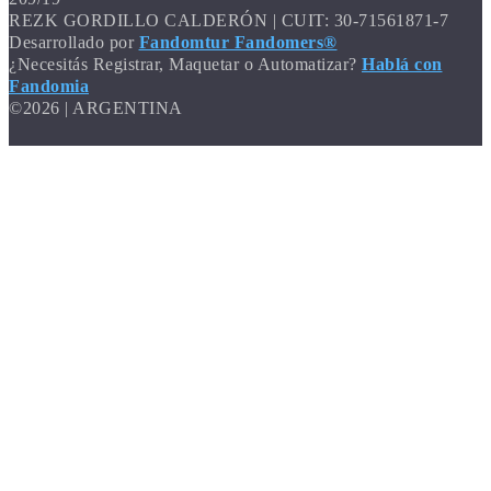
REZK GORDILLO CALDERÓN | CUIT: 30-71561871-7
Desarrollado por
Fandomtur Fandomers®
¿Necesitás Registrar, Maquetar o Automatizar?
Hablá con
Fandomia
©2026 | ARGENTINA