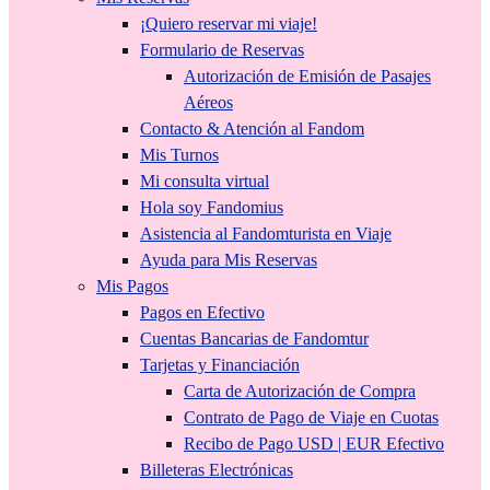
¡Quiero reservar mi viaje!
Formulario de Reservas
Autorización de Emisión de Pasajes
Aéreos
Contacto & Atención al Fandom
Mis Turnos
Mi consulta virtual
Hola soy Fandomius
Asistencia al Fandomturista en Viaje
Ayuda para Mis Reservas
Mis Pagos
Pagos en Efectivo
Cuentas Bancarias de Fandomtur
Tarjetas y Financiación
Carta de Autorización de Compra
Contrato de Pago de Viaje en Cuotas
Recibo de Pago USD | EUR Efectivo
Billeteras Electrónicas