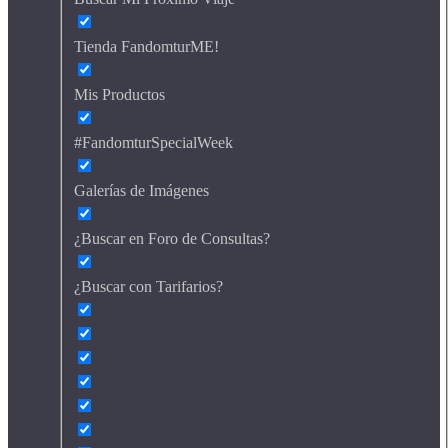
Tienda FandomturME!
Mis Productos
#FandomturSpecialWeek
Galerías de Imágenes
¿Buscar en Foro de Consultas?
¿Buscar con Tarifarios?