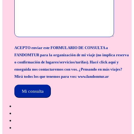
ACEPTO enviar este FORMULARIO DE CONSULTA a
FANDOMTUR para la organización de mi viaje (no implica reserva
o confirmación de lugares/servicios/tarifas). Hacé click aquí y
enseguida nos contactaremos con vos. ¿Pensando en más viajes?
Mirá todos los que tenemos para vos: www.fandomtur.ar