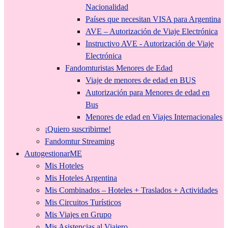
Nacionalidad
Países que necesitan VISA para Argentina
AVE – Autorización de Viaje Electrónica
Instructivo AVE - Autorización de Viaje
Electrónica
Fandomturistas Menores de Edad
Viaje de menores de edad en BUS
Autorización para Menores de edad en
Bus
Menores de edad en Viajes Internacionales
¡Quiero suscribirme!
Fandomtur Streaming
AutogestionarME
Mis Hoteles
Mis Hoteles Argentina
Mis Combinados – Hoteles + Traslados + Actividades
Mis Circuitos Turísticos
Mis Viajes en Grupo
Mis Asistencias al Viajero