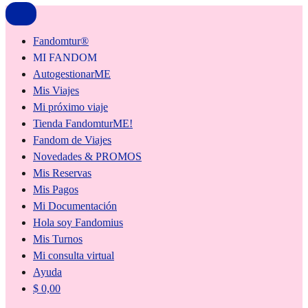
Fandomtur®
MI FANDOM
AutogestionarME
Mis Viajes
Mi próximo viaje
Tienda FandomturME!
Fandom de Viajes
Novedades & PROMOS
Mis Reservas
Mis Pagos
Mi Documentación
Hola soy Fandomius
Mis Turnos
Mi consulta virtual
Ayuda
$
0,00