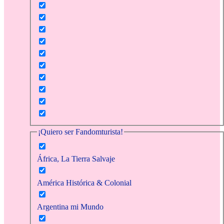
¡Quiero ser Fandomturista!
África, La Tierra Salvaje
América Histórica & Colonial
Argentina mi Mundo