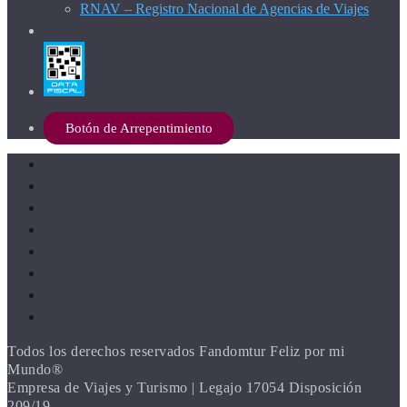
RNAV – Registro Nacional de Agencias de Viajes
Botón de Arrepentimiento
Todos los derechos reservados Fandomtur Feliz por mi
Mundo®
Empresa de Viajes y Turismo | Legajo 17054 Disposición
209/19