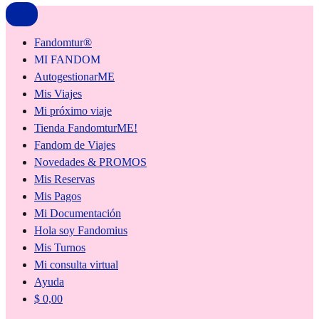
Fandomtur®
MI FANDOM
AutogestionarME
Mis Viajes
Mi próximo viaje
Tienda FandomturME!
Fandom de Viajes
Novedades & PROMOS
Mis Reservas
Mis Pagos
Mi Documentación
Hola soy Fandomius
Mis Turnos
Mi consulta virtual
Ayuda
$
0,00