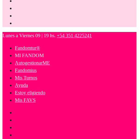
Lunes a Viernes 09 | 19 hs.
+54 351 4225241
Fandomtur®
MI FANDOM
AutogestionarME
Fandomius
Mis Turnos
Ayuda
Estoy eligiendo
Mis FAVS