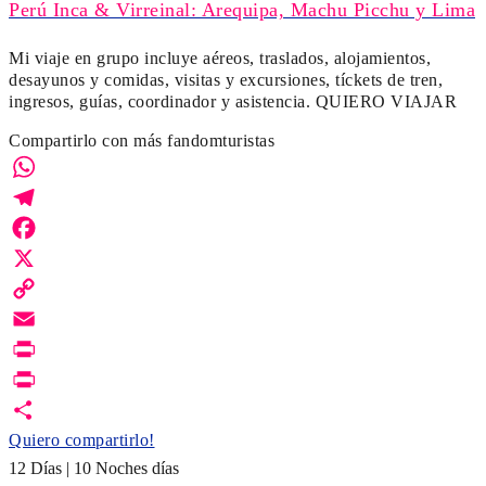
Perú Inca & Virreinal: Arequipa, Machu Picchu y Lima
Mi viaje en grupo incluye aéreos, traslados, alojamientos,
desayunos y comidas, visitas y excursiones, tíckets de tren,
ingresos, guías, coordinador y asistencia. QUIERO VIAJAR
Compartirlo con más fandomturistas
WhatsApp
Telegram
Facebook
X
Copy
Link
Email
Print
PrintFriendly
Quiero compartirlo!
12 Días | 10 Noches días