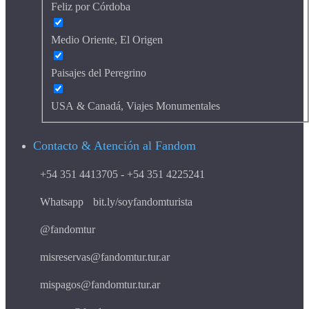
Feliz por Córdoba
Medio Oriente, El Origen
Paisajes del Peregrino
USA & Canadá, Viajes Monumentales
Contacto & Atención al Fandom
+54 351 4413705 - +54 351 4225241
Whatsapp
bit.ly/soyfandomturista
@fandomtur
misreservas@fandomtur.tur.ar
mispagos@fandomtur.tur.ar