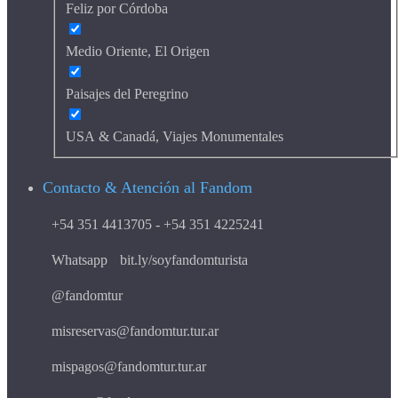
Feliz por Córdoba
Medio Oriente, El Origen
Paisajes del Peregrino
USA & Canadá, Viajes Monumentales
Contacto & Atención al Fandom
+54 351 4413705 - +54 351 4225241
Whatsapp
bit.ly/soyfandomturista
@fandomtur
misreservas@fandomtur.tur.ar
mispagos@fandomtur.tur.ar