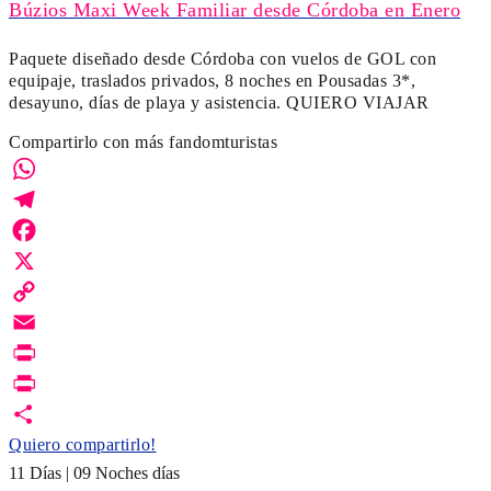
Búzios Maxi Week Familiar desde Córdoba en Enero
Paquete diseñado desde Córdoba con vuelos de GOL con
equipaje, traslados privados, 8 noches en Pousadas 3*,
desayuno, días de playa y asistencia. QUIERO VIAJAR
Compartirlo con más fandomturistas
WhatsApp
Telegram
Facebook
X
Copy
Link
Email
Print
PrintFriendly
Quiero compartirlo!
11 Días | 09 Noches días