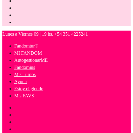
Lunes a Viernes 09 | 19 hs.
+54 351 4225241
Fandomtur®
MI FANDOM
AutogestionarME
Fandomius
Mis Turnos
Ayuda
Estoy eligiendo
Mis FAVS