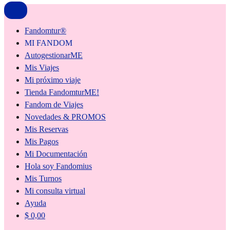
Fandomtur®
MI FANDOM
AutogestionarME
Mis Viajes
Mi próximo viaje
Tienda FandomturME!
Fandom de Viajes
Novedades & PROMOS
Mis Reservas
Mis Pagos
Mi Documentación
Hola soy Fandomius
Mis Turnos
Mi consulta virtual
Ayuda
$
0,00