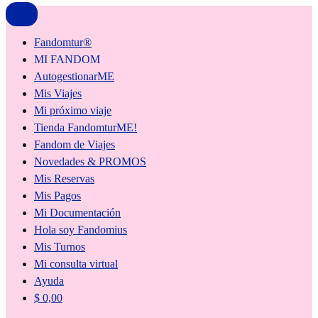
Fandomtur®
MI FANDOM
AutogestionarME
Mis Viajes
Mi próximo viaje
Tienda FandomturME!
Fandom de Viajes
Novedades & PROMOS
Mis Reservas
Mis Pagos
Mi Documentación
Hola soy Fandomius
Mis Turnos
Mi consulta virtual
Ayuda
$
0,00