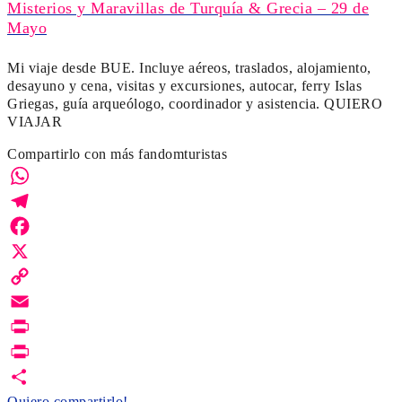
Misterios y Maravillas de Turquía & Grecia – 29 de
Mayo
Mi viaje desde BUE. Incluye aéreos, traslados, alojamiento,
desayuno y cena, visitas y excursiones, autocar, ferry Islas
Griegas, guía arqueólogo, coordinador y asistencia. QUIERO
VIAJAR
Compartirlo con más fandomturistas
WhatsApp
Telegram
Facebook
X
Copy
Link
Email
Print
PrintFriendly
Quiero compartirlo!