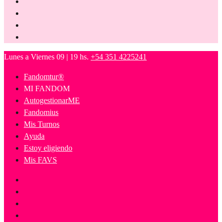
Lunes a Viernes 09 | 19 hs.
+54 351 4225241
Fandomtur®
MI FANDOM
AutogestionarME
Fandomius
Mis Turnos
Ayuda
Estoy eligiendo
Mis FAVS