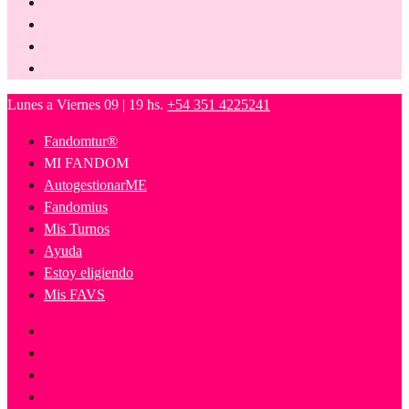
Lunes a Viernes 09 | 19 hs.
+54 351 4225241
Fandomtur®
MI FANDOM
AutogestionarME
Fandomius
Mis Turnos
Ayuda
Estoy eligiendo
Mis FAVS