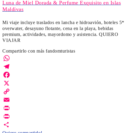
Luna de Miel Dorada & Perfume Exquisito en Islas
Maldivas
Mi viaje incluye traslados en lancha e hidroavión, hoteles 5*
overwater, desayuno flotante, cena en la playa, bebidas
premium, actividades, mayordomo y asistencia. QUIERO
VIAJAR
Compartirlo con más fandomturistas
WhatsApp
Telegram
Facebook
X
Copy
Link
Email
Print
PrintFriendly
Quiero compartirlo!