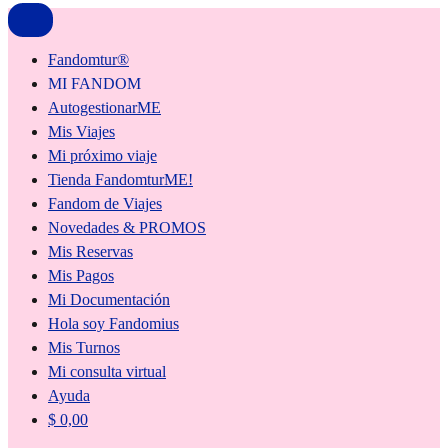
Fandomtur®
MI FANDOM
AutogestionarME
Mis Viajes
Mi próximo viaje
Tienda FandomturME!
Fandom de Viajes
Novedades & PROMOS
Mis Reservas
Mis Pagos
Mi Documentación
Hola soy Fandomius
Mis Turnos
Mi consulta virtual
Ayuda
$
0,00