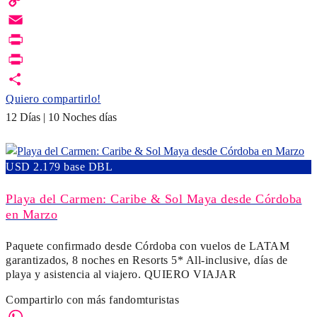
Copy
Link
Email
Print
PrintFriendly
Quiero compartirlo!
12 Días | 10 Noches días
USD 2.179 base DBL
Playa del Carmen: Caribe & Sol Maya desde Córdoba
en Marzo
Paquete confirmado desde Córdoba con vuelos de LATAM
garantizados, 8 noches en Resorts 5* All-inclusive, días de
playa y asistencia al viajero. QUIERO VIAJAR
Compartirlo con más fandomturistas