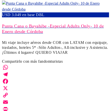
USD 3.049 en base DBL
Punta Cana o Bayahibe -Especial Adults Only- 10 de
Enero desde Córdoba
Mi viaje incluye aéreos desde COR con LATAM con equipaje,
traslados, hoteles 5* -Sólo Adultos-, All-inclusive y Asistencia.
¡Últimos 4 lugares! QUIERO VIAJAR
Compartirlo con más fandomturistas
WhatsApp
Telegram
Facebook
X
Copy
Link
Email