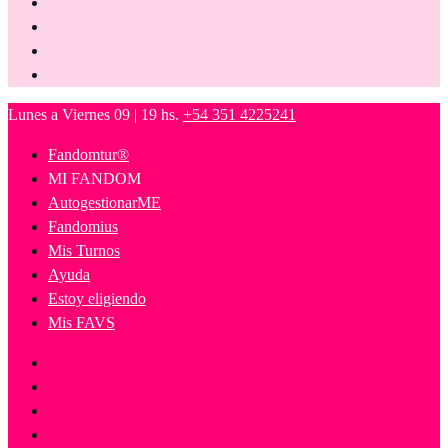
Lunes a Viernes 09 | 19 hs.
+54 351 4225241
Fandomtur®
MI FANDOM
AutogestionarME
Fandomius
Mis Turnos
Ayuda
Estoy eligiendo
Mis FAVS