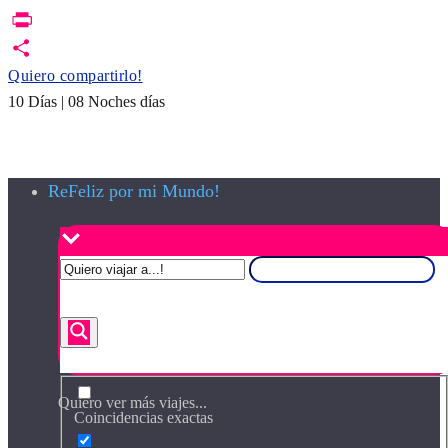
Print
PrintFriendly
Quiero compartirlo!
10 Días | 08 Noches días
ReFeliz por mi Mundo!
Quiero ver más viajes...
Coincidencias exactas