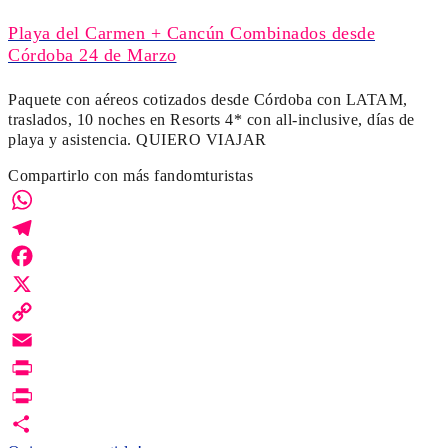
Playa del Carmen + Cancún Combinados desde
Córdoba 24 de Marzo
Paquete con aéreos cotizados desde Córdoba con LATAM,
traslados, 10 noches en Resorts 4* con all-inclusive, días de
playa y asistencia. QUIERO VIAJAR
Compartirlo con más fandomturistas
WhatsApp
Telegram
Facebook
X
Copy
Link
Email
Print
PrintFriendly