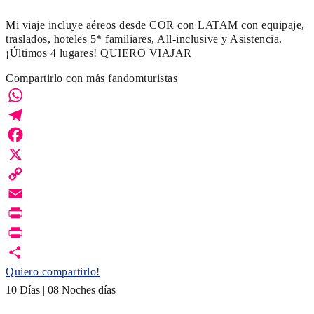
Mi viaje incluye aéreos desde COR con LATAM con equipaje,
traslados, hoteles 5* familiares, All-inclusive y Asistencia.
¡Últimos 4 lugares! QUIERO VIAJAR
Compartirlo con más fandomturistas
WhatsApp
Telegram
Facebook
X
Copy
Link
Email
Print
PrintFriendly
Quiero compartirlo!
10 Días | 08 Noches días