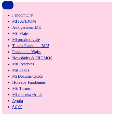
Fandomtur®
MI FANDOM
AutogestionarME
Mis Viajes
Mi próximo viaje
Tienda FandomturME!
Fandom de Viajes
Novedades & PROMOS
Mis Reservas
Mis Pagos
Mi Documentación
Hola soy Fandomius
Mis Turnos
Mi consulta virtual
Ayuda
$
0,00