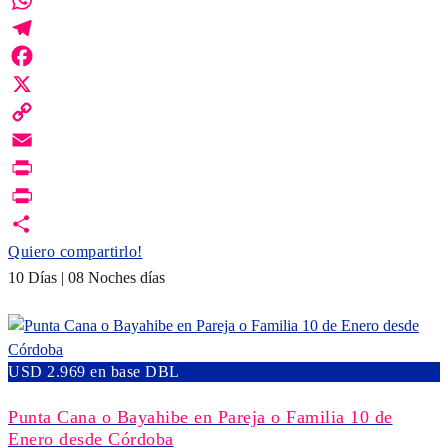
WhatsApp
Telegram
Facebook
X
Copy
Link
Email
Print
PrintFriendly
Quiero compartirlo!
10 Días | 08 Noches días
USD 2.969 en base DBL
Punta Cana o Bayahibe en Pareja o Familia 10 de
Enero desde Córdoba