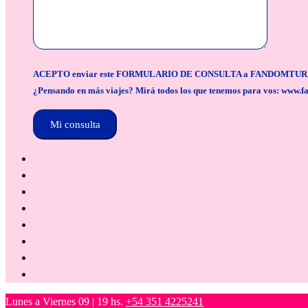
ACEPTO enviar este FORMULARIO DE CONSULTA a FANDOMTUR para la org
¿Pensando en más viajes? Mirá todos los que tenemos para vos: www.f
Lunes a Viernes 09 | 19 hs.
+54 351 4225241