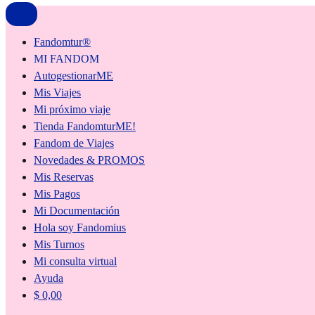
Fandomtur®
MI FANDOM
AutogestionarME
Mis Viajes
Mi próximo viaje
Tienda FandomturME!
Fandom de Viajes
Novedades & PROMOS
Mis Reservas
Mis Pagos
Mi Documentación
Hola soy Fandomius
Mis Turnos
Mi consulta virtual
Ayuda
$
0,00