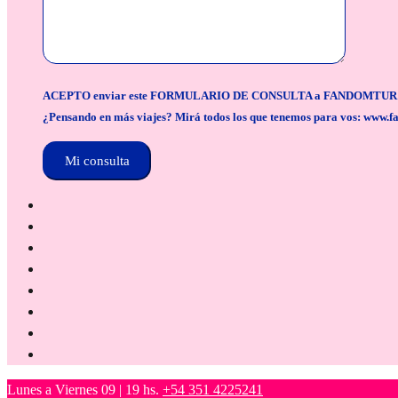
ACEPTO enviar este FORMULARIO DE CONSULTA a FANDOMTUR para la org
¿Pensando en más viajes? Mirá todos los que tenemos para vos: www.f
Lunes a Viernes 09 | 19 hs.
+54 351 4225241