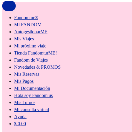
Fandomtur®
MI FANDOM
AutogestionarME
Mis Viajes
Mi próximo viaje
Tienda FandomturME!
Fandom de Viajes
Novedades & PROMOS
Mis Reservas
Mis Pagos
Mi Documentación
Hola soy Fandomius
Mis Turnos
Mi consulta virtual
Ayuda
$
0,00