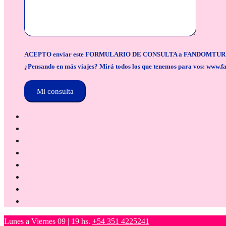
ACEPTO enviar este FORMULARIO DE CONSULTA a FANDOMTUR para la org
¿Pensando en más viajes? Mirá todos los que tenemos para vos: www.f
Lunes a Viernes 09 | 19 hs.
+54 351 4225241