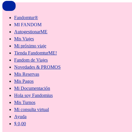
Fandomtur®
MI FANDOM
AutogestionarME
Mis Viajes
Mi próximo viaje
Tienda FandomturME!
Fandom de Viajes
Novedades & PROMOS
Mis Reservas
Mis Pagos
Mi Documentación
Hola soy Fandomius
Mis Turnos
Mi consulta virtual
Ayuda
$
0,00