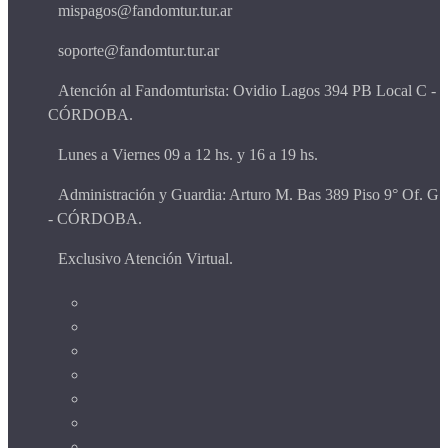
mispagos@fandomtur.tur.ar
soporte@fandomtur.tur.ar
Atención al Fandomturista: Ovidio Lagos 394 PB Local C -
CÓRDOBA.
Lunes a Viernes 09 a 12 hs. y 16 a 19 hs.
Administración y Guardia: Arturo M. Bas 389 Piso 9° Of. G
- CÓRDOBA.
Exclusivo Atención Virtual.