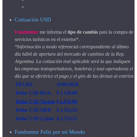
Cotización USD
Fandomtur
me informa el
tipo de cambio
para la compra de
servicios turísticos en el exterior*.
*Información a modo referencial correspondiente al último
día hábil de apertura del mercado de cambios de la Rep.
Argentina. La cotización real aplicable será la que indiquen
las empresas transportadoras, hoteleras y tour-operadoras el
día que se efectivice el pago y el giro de las divisas al exterior.
FECHA
10/08/2026
Dólar USD BNA
$ 1.520,00
Dólar USD Turista
$ 1.976,00
Dólar USD MEP
$ 1.521,52
Dólar USD Cripto
$ 1.573,31
Fandomtur Feliz por mi Mundo