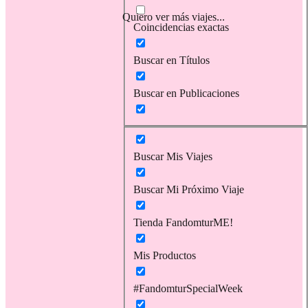
Quiero ver más viajes...
Coincidencias exactas
Buscar en Títulos
Buscar en Publicaciones
Buscar Mis Viajes
Buscar Mi Próximo Viaje
Tienda FandomturME!
Mis Productos
#FandomturSpecialWeek