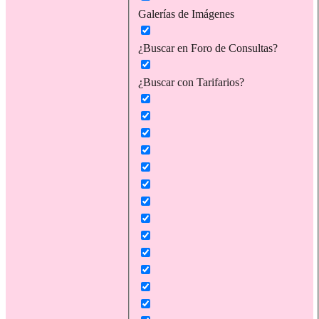
Galerías de Imágenes
¿Buscar en Foro de Consultas?
¿Buscar con Tarifarios?