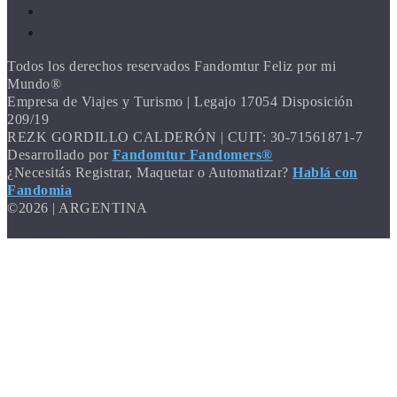
Todos los derechos reservados Fandomtur Feliz por mi
Mundo®
Empresa de Viajes y Turismo | Legajo 17054 Disposición
209/19
REZK GORDILLO CALDERÓN | CUIT: 30-71561871-7
Desarrollado por
Fandomtur Fandomers®
¿Necesitás Registrar, Maquetar o Automatizar?
Hablá con
Fandomia
©2026 | ARGENTINA