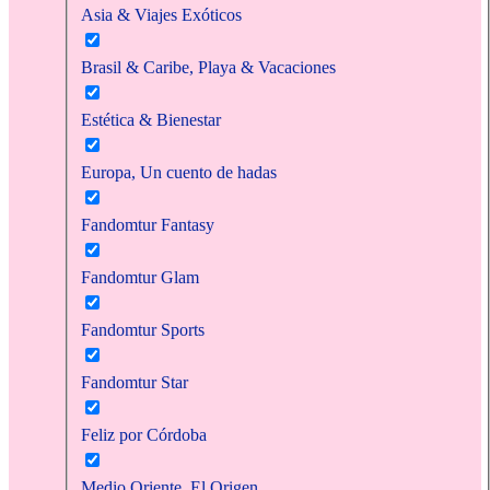
Asia & Viajes Exóticos
Brasil & Caribe, Playa & Vacaciones
Estética & Bienestar
Europa, Un cuento de hadas
Fandomtur Fantasy
Fandomtur Glam
Fandomtur Sports
Fandomtur Star
Feliz por Córdoba
Medio Oriente, El Origen