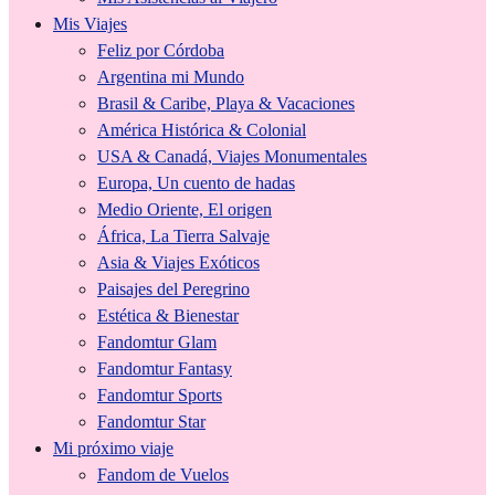
Mis Viajes
Feliz por Córdoba
Argentina mi Mundo
Brasil & Caribe, Playa & Vacaciones
América Histórica & Colonial
USA & Canadá, Viajes Monumentales
Europa, Un cuento de hadas
Medio Oriente, El origen
África, La Tierra Salvaje
Asia & Viajes Exóticos
Paisajes del Peregrino
Estética & Bienestar
Fandomtur Glam
Fandomtur Fantasy
Fandomtur Sports
Fandomtur Star
Mi próximo viaje
Fandom de Vuelos