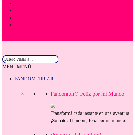
MENÚ
MENÚ
FANDOMTUR.AR
Fandomtur® Feliz por mi Mundo
Transformá cada instante en una aventura.
¡Sumate al fandom, feliz por mi mundo!
¡Sé parte del fandom!