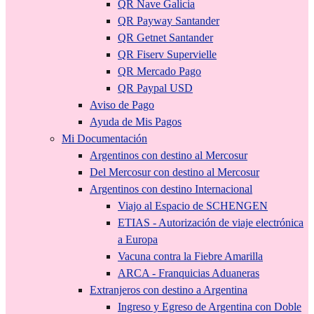
QR Nave Galicia
QR Payway Santander
QR Getnet Santander
QR Fiserv Supervielle
QR Mercado Pago
QR Paypal USD
Aviso de Pago
Ayuda de Mis Pagos
Mi Documentación
Argentinos con destino al Mercosur
Del Mercosur con destino al Mercosur
Argentinos con destino Internacional
Viajo al Espacio de SCHENGEN
ETIAS - Autorización de viaje electrónica
a Europa
Vacuna contra la Fiebre Amarilla
ARCA - Franquicias Aduaneras
Extranjeros con destino a Argentina
Ingreso y Egreso de Argentina con Doble