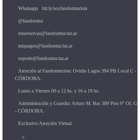
Whatsapp
bit.ly/soyfandomturista
@fandomtur
misreservas@fandomtur.tur.ar
mispagos@fandomtur.tur.ar
soporte@fandomtur.tur.ar
Atención al Fandomturista: Ovidio Lagos 394 PB Local C -
CÓRDOBA.
Lunes a Viernes 09 a 12 hs. y 16 a 19 hs.
Administración y Guardia: Arturo M. Bas 389 Piso 9° Of. G
- CÓRDOBA.
Exclusivo Atención Virtual.