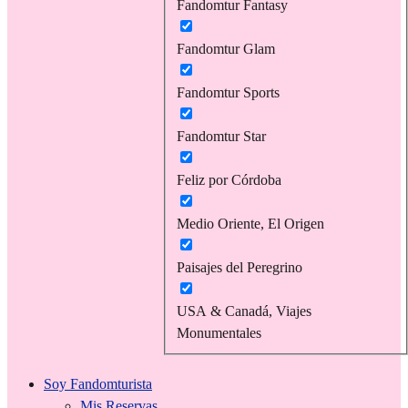
Fandomtur Fantasy
Fandomtur Glam
Fandomtur Sports
Fandomtur Star
Feliz por Córdoba
Medio Oriente, El Origen
Paisajes del Peregrino
USA & Canadá, Viajes
Monumentales
Soy Fandomturista
Mis Reservas