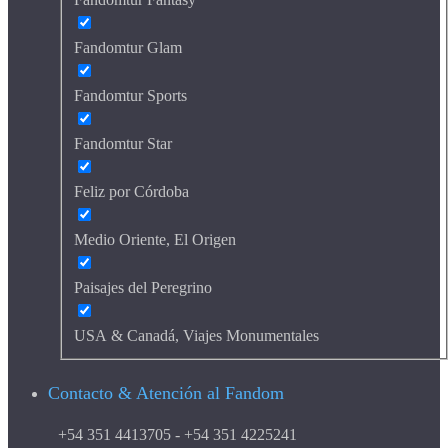
Fandomtur Glam
Fandomtur Sports
Fandomtur Star
Feliz por Córdoba
Medio Oriente, El Origen
Paisajes del Peregrino
USA & Canadá, Viajes Monumentales
Contacto & Atención al Fandom
+54 351 4413705 - +54 351 4225241