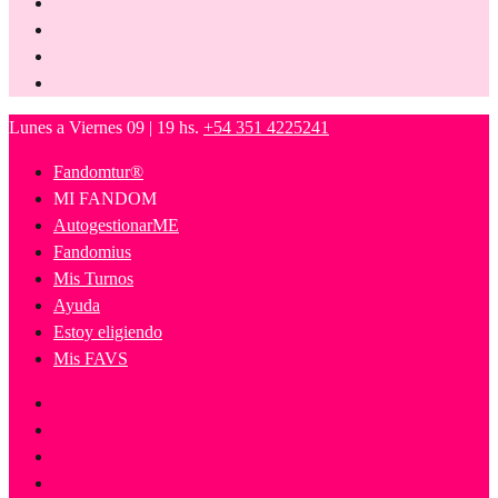
Lunes a Viernes 09 | 19 hs.
+54 351 4225241
Fandomtur®
MI FANDOM
AutogestionarME
Fandomius
Mis Turnos
Ayuda
Estoy eligiendo
Mis FAVS