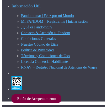
Información Útil
Fandomtur.ar | Feliz por mi Mundo
MI FANDOM – Registrarme | Iniciar sesión
¿Qué es Fandomtur?
Contacto & Atención al Fandom
Condiciones Generales
Nuestro Código de Ética
Política de Privacidad
Términos y Condiciones de Uso
Licencia Comercial Habilitante
RNAV – Registro Nacional de Agencias de Viajes
Botón de Arrepentimiento