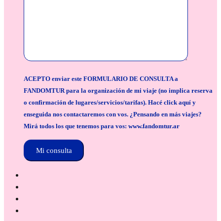
ACEPTO enviar este FORMULARIO DE CONSULTA a
FANDOMTUR para la organización de mi viaje (no implica reserva
o confirmación de lugares/servicios/tarifas). Hacé click aquí y
enseguida nos contactaremos con vos. ¿Pensando en más viajes?
Mirá todos los que tenemos para vos: www.fandomtur.ar