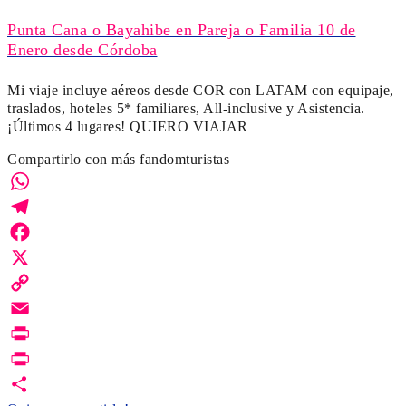
Punta Cana o Bayahibe en Pareja o Familia 10 de
Enero desde Córdoba
Mi viaje incluye aéreos desde COR con LATAM con equipaje,
traslados, hoteles 5* familiares, All-inclusive y Asistencia.
¡Últimos 4 lugares! QUIERO VIAJAR
Compartirlo con más fandomturistas
WhatsApp
Telegram
Facebook
X
Copy
Link
Email
Print
PrintFriendly