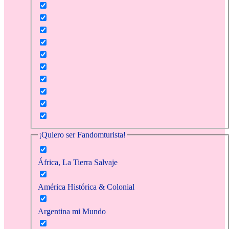
¡Quiero ser Fandomturista!
África, La Tierra Salvaje
América Histórica & Colonial
Argentina mi Mundo