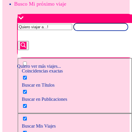
Busco Mi próximo viaje
Quiero ver más viajes...
Coincidencias exactas
Buscar en Títulos
Buscar en Publicaciones
Buscar Mis Viajes