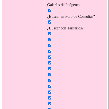
Galerías de Imágenes
¿Buscar en Foro de Consultas?
¿Buscar con Tarifarios?