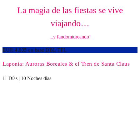
La magia de las fiestas se vive
viajando…
...y fandomtureando!
EUR 4.835 en base DBL|TPL
Laponia: Auroras Boreales & el Tren de Santa Claus
11 Días | 10 Noches días