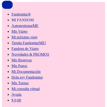
Fandomtur®
MI FANDOM
AutogestionarME
Mis Viajes
Mi próximo viaje
Tienda FandomturME!
Fandom de Viajes
Novedades & PROMOS
Mis Reservas
Mis Pagos
Mi Documentación
Hola soy Fandomius
Mis Turnos
Mi consulta virtual
Ayuda
$
0,00