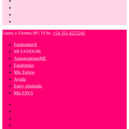
Lunes a Viernes 09 | 19 hs.
+54 351 4225241
Fandomtur®
MI FANDOM
AutogestionarME
Fandomius
Mis Turnos
Ayuda
Estoy eligiendo
Mis FAVS