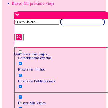
Busco Mi próximo viaje
Quiero ver más viajes...
Coincidencias exactas
Buscar en Títulos
Buscar en Publicaciones
Buscar Mis Viajes