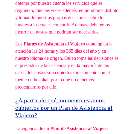
obtener por nuestra cuenta los servicios que se
requieran, muchas veces además, en un idioma distinto
y tomando nuestras propias decisiones sobre los
lugares a los cuales concurrir. Además, deberemos
incurrir en gastos que podrían ser necesarios.
Los
Planes de Asistencia al Viajero
contemplan la
atención las 24 horas y los 365 días del año y en
nuestro idioma de origen. Quien toma las decisiones es
el prestador de la asistencia y en la mayoría de los
casos, los costos son cubiertos directamente con el
médico u hospital, por lo que no debemos
preocuparnos por ello.
¿A partir de qué momento estamos
cubiertos por un Plan de Asistencia al
Viajero?
La vigencia de un
Plan de Asistencia al Viajero