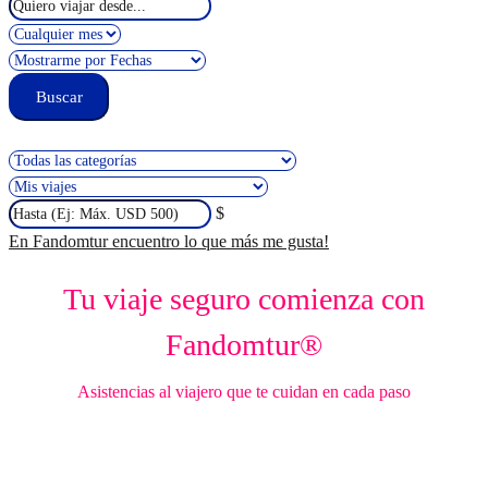
$
En Fandomtur encuentro lo que más me gusta!
Tu viaje seguro comienza con
Fandomtur®
Asistencias al viajero que te cuidan en cada paso