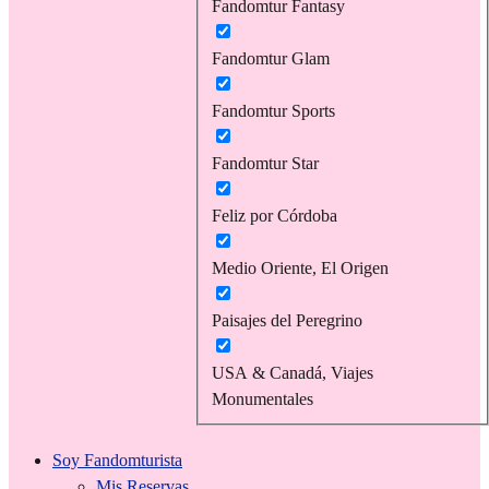
Fandomtur Fantasy
Fandomtur Glam
Fandomtur Sports
Fandomtur Star
Feliz por Córdoba
Medio Oriente, El Origen
Paisajes del Peregrino
USA & Canadá, Viajes
Monumentales
Soy Fandomturista
Mis Reservas