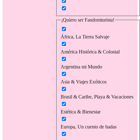
¡Quiero ser Fandomturista!
África, La Tierra Salvaje
América Histórica & Colonial
Argentina mi Mundo
Asia & Viajes Exóticos
Brasil & Caribe, Playa & Vacaciones
Estética & Bienestar
Europa, Un cuento de hadas