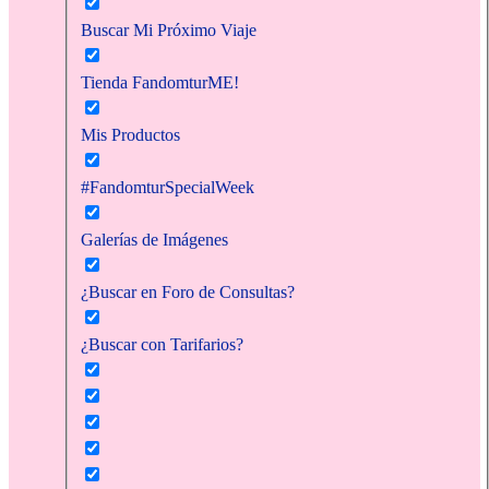
Buscar Mi Próximo Viaje
Tienda FandomturME!
Mis Productos
#FandomturSpecialWeek
Galerías de Imágenes
¿Buscar en Foro de Consultas?
¿Buscar con Tarifarios?