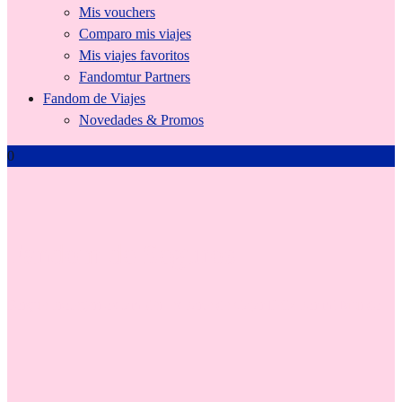
Mis vouchers
Comparo mis viajes
Mis viajes favoritos
Fandomtur Partners
Fandom de Viajes
Novedades & Promos
0
Fandom de Seguros
Porque protegernos también es parte de viajar Feliz por mi Mundo