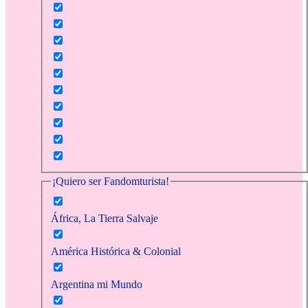
¡Quiero ser Fandomturista!
África, La Tierra Salvaje
América Histórica & Colonial
Argentina mi Mundo