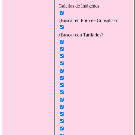
Galerías de Imágenes
¿Buscar en Foro de Consultas?
¿Buscar con Tarifarios?