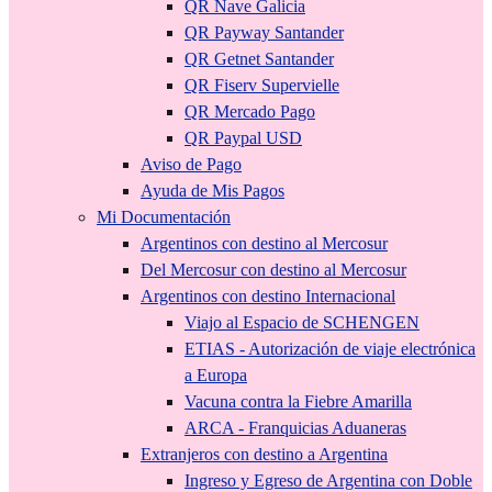
QR Nave Galicia
QR Payway Santander
QR Getnet Santander
QR Fiserv Supervielle
QR Mercado Pago
QR Paypal USD
Aviso de Pago
Ayuda de Mis Pagos
Mi Documentación
Argentinos con destino al Mercosur
Del Mercosur con destino al Mercosur
Argentinos con destino Internacional
Viajo al Espacio de SCHENGEN
ETIAS - Autorización de viaje electrónica
a Europa
Vacuna contra la Fiebre Amarilla
ARCA - Franquicias Aduaneras
Extranjeros con destino a Argentina
Ingreso y Egreso de Argentina con Doble