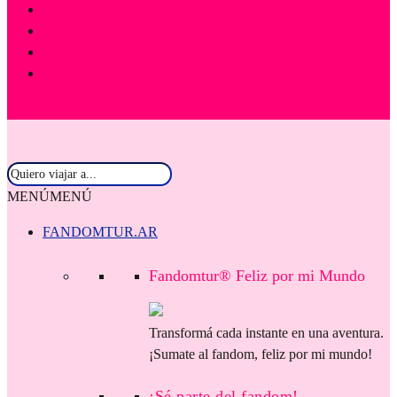
MENÚ
MENÚ
FANDOMTUR.AR
Fandomtur® Feliz por mi Mundo
Transformá cada instante en una aventura.
¡Sumate al fandom, feliz por mi mundo!
¡Sé parte del fandom!