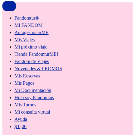
Fandomtur®
MI FANDOM
AutogestionarME
Mis Viajes
Mi próximo viaje
Tienda FandomturME!
Fandom de Viajes
Novedades & PROMOS
Mis Reservas
Mis Pagos
Mi Documentación
Hola soy Fandomius
Mis Turnos
Mi consulta virtual
Ayuda
$
0,00