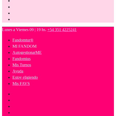
Lunes a Viernes 09 | 19 hs.
+54 351 4225241
Fandomtur®
MI FANDOM
AutogestionarME
Fandomius
Mis Turnos
Ayuda
Estoy eligiendo
Mis FAVS